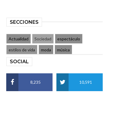
SECCIONES
Actualidad
Sociedad
espectáculo
estilos de vida
moda
música
SOCIAL
8,235
10,591