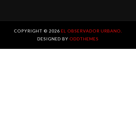
COPYRIGHT ©
2026
EL OBSERVADOR URBANO.
DESIGNED BY
ODDTHEMES