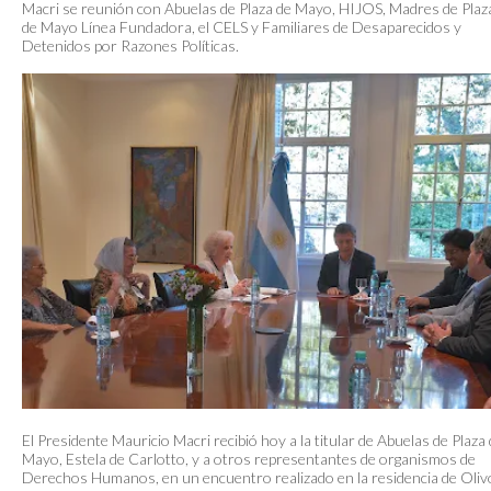
Macri se reunión con Abuelas de Plaza de Mayo, HIJOS, Madres de Plaz
de Mayo Línea Fundadora, el CELS y Familiares de Desaparecidos y
Detenidos por Razones Políticas.
El Presidente Mauricio Macri recibió hoy a la titular de Abuelas de Plaza
Mayo, Estela de Carlotto, y a otros representantes de organismos de
Derechos Humanos, en un encuentro realizado en la residencia de Oliv