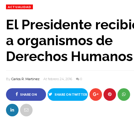
ACTUALIDAD
El Presidente recibi
a organismos de
Derechos Humanos
By
Carlos R. Martinez
At febrero 24, 2016
0
SHARE ON
SHARE ON TWITTER
FACEBOOK