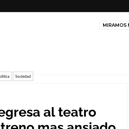
MIRAMOS 
olitica
Sociedad
gresa al teatro
streno mas ansiado