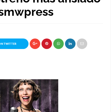
smwpress
ON TWITTER