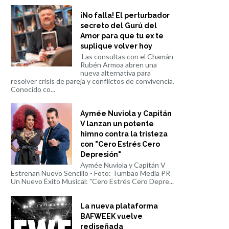
¡No falla! El perturbador
secreto del Gurú del
Amor para que tu ex te
suplique volver hoy
Las consultas con el Chamán
Rubén Armoa abren una
nueva alternativa para
resolver crisis de pareja y conflictos de convivencia.
Conocido co...
Aymée Nuviola y Capitán
V lanzan un potente
himno contra la tristeza
con "Cero Estrés Cero
Depresión"
Aymée Nuviola y Capitán V
Estrenan Nuevo Sencillo - Foto: Tumbao Media PR
Un Nuevo Éxito Musical: "Cero Estrés Cero Depre...
La nueva plataforma
BAFWEEK vuelve
rediseñada