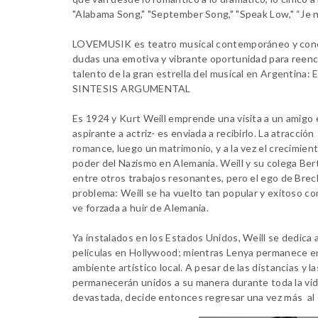
"Alabama Song," "September Song," "Speak Low," “Je 
LOVEMUSIK es teatro musical contemporáneo y concept
dudas una emotiva y vibrante oportunidad para reen
talento de la gran estrella del musical en Argentina: 
SINTESIS ARGUMENTAL
Es 1924 y Kurt Weill emprende una visita a un amigo e
aspirante a actriz- es enviada a recibirlo. La atracció
romance, luego un matrimonio, y a la vez el crecimien
poder del Nazismo en Alemania. Weill y su colega Ber
entre otros trabajos resonantes, pero el ego de Brech
problema: Weill se ha vuelto tan popular y exitoso co
ve forzada a huir de Alemania.
Ya instalados en los Estados Unidos, Weill se dedic
películas en Hollywood; mientras Lenya permanece e
ambiente artístico local. A pesar de las distancias y 
permanecerán unidos a su manera durante toda la vid
devastada, decide entonces regresar una vez más al 