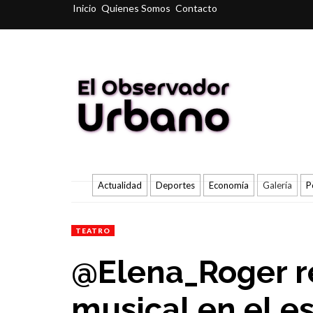
Inicio
Quienes Somos
Contacto
Actualidad
Deportes
Economía
Galería
P
TEATRO
@Elena_Roger re
musical en el e