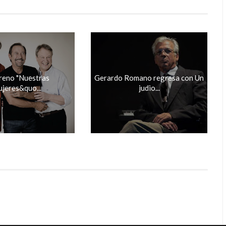
reno "Nuestras
Gerardo Romano regresa con Un
jeres&quo...
judio...