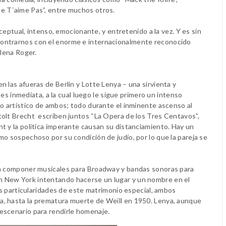
ne T´aime Pas”, entre muchos otros.
ual, intenso, emocionante, y entretenido a la vez. Y es sin
contrarnos con el enorme e internacionalmente reconocido
Elena Roger.
n las afueras de Berlin y Lotte Lenya – una sirvienta y
n es inmediata, a la cual luego le sigue primero un intenso
to artístico de ambos; todo durante el inminente ascenso al
tolt Brecht escriben juntos “La Opera de los Tres Centavos”,
t y la política imperante causan su distanciamiento. Hay un
mo sospechoso por su condición de judío, por lo que la pareja se
a a componer musicales para Broadway y bandas sonoras para
n New York intentando hacerse un lugar y un nombre en el
las particularidades de este matrimonio especial, ambos
a, hasta la prematura muerte de Weill en 1950. Lenya, aunque
escenario para rendirle homenaje.