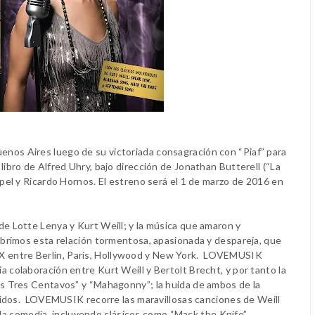
nos Aires luego de su victoriada consagración con “Piaf” para
bro de Alfred Uhry, bajo dirección de Jonathan Butterell (“La
el y Ricardo Hornos. El estreno será el 1 de marzo de 2016 en
 Lotte Lenya y Kurt Weill; y la música que amaron y
brimos esta relación tormentosa, apasionada y despareja, que
o XX entre Berlín, París, Hollywood y New York. LOVEMUSIK
aria colaboración entre Kurt Weill y Bertolt Brecht, y por tanto la
s Tres Centavos” y “Mahagonny”; la huida de ambos de la
nidos. LOVEMUSIK recorre las maravillosas canciones de Weill
a la comedia, incluyendo clásicos como “Mack the Knife”,