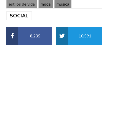
estilos de vida
moda
música
SOCIAL
8,235
10,591