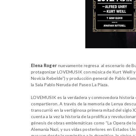
Elena Roger
nuevamente regresa al escenario de Bue
protagonizar LOVEMUSIK con música de Kurt Weill y li
Novicia Rebelde”) y producción general de Pablo Komp
la Sala Pablo Neruda del Paseo La Plaza.
LOVEMUSIK es la verdadera y conmovedora historia de
compartieron. A través de la memoria de Lenya descu
transcurrió en la vertiginosa primera mitad del sigl
cuenta a la vez la historia de la prolífica y revolucion
génesis de obras emblemáticas como “La Opera de lo
Alemania Nazi, y sus vidas posteriores en Estados U
que van desde lo romántico a lo dramático, lo cínico 