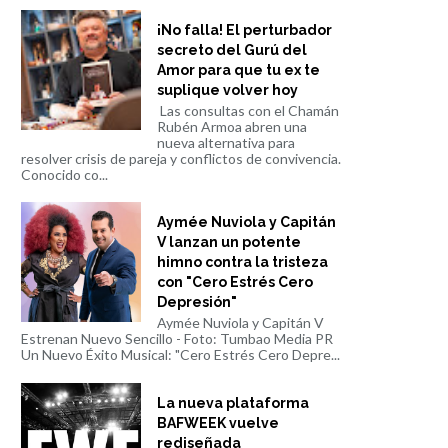
¡No falla! El perturbador
secreto del Gurú del
Amor para que tu ex te
suplique volver hoy
Las consultas con el Chamán
Rubén Armoa abren una
nueva alternativa para
resolver crisis de pareja y conflictos de convivencia.
Conocido co...
Aymée Nuviola y Capitán
V lanzan un potente
himno contra la tristeza
con "Cero Estrés Cero
Depresión"
Aymée Nuviola y Capitán V
Estrenan Nuevo Sencillo - Foto: Tumbao Media PR
Un Nuevo Éxito Musical: "Cero Estrés Cero Depre...
La nueva plataforma
BAFWEEK vuelve
rediseñada