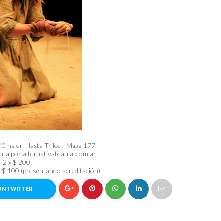
00 hs en Hasta Trilce –Maza 177-
ta por alternativateatral.com.ar
2 x $ 200
s $ 100 (presentando acreditación)
ON TWITTER