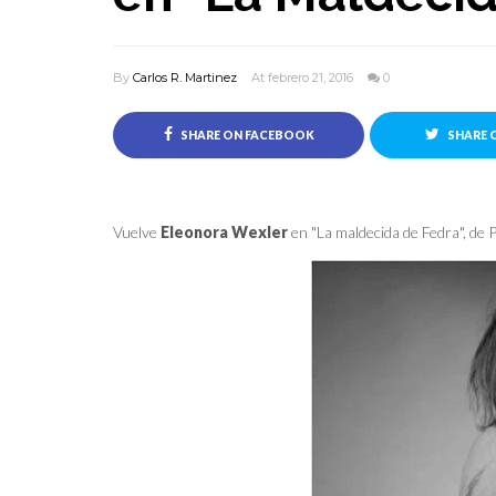
By
Carlos R. Martinez
At febrero 21, 2016
0
SHARE ON FACEBOOK
SHARE 
Vuelve
Eleonora Wexler
en "La maldecida de Fedra", de 