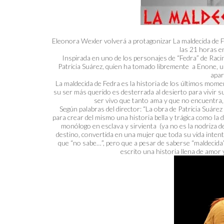
Eleonora Wexler volverá a protagonizar La maldecida de F
las 21 horas e
Inspirada en uno de los personajes de “Fedra” de Racine
Patricia Suárez, quien ha tomado libremente a Enone, un
apart
La maldecida de Fedra es la historia de los últimos momen
su ser más querido es desterrada al desierto para vivir 
ser vivo que tanto ama y que no encuentra,
Según palabras del director: “La obra de Patricia Suár
para crear del mismo una historia bella y trágica como la
monólogo en esclava y sirvienta (ya no es la nodriza d
destino, convertida en una mujer que toda su vida inten
que “no sabe…”, pero que a pesar de saberse “maldecida”,
escrito una historia llena de amo