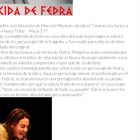
edra, con dirección de Marcelo Moncarz desde el 7 marzo, los lunes a
n Hasta Trilce - Maza 177.
, La maldecida de Fedra es una obra lírica de la prestigiosa autora
o de los personajes de la tragedia, y ha creado para ella un destino
ado del original.
tos de la esclava y sirvienta de Fedra, Pelegrina, quien lastimada por
sus últimos instantes de vida mientras busca desesperadamente a ese
 mientras intenta comprender el por qué de su destino.
ez me cautivó inmediatamente por cómo tomó un personaje de Fedra,
 de la heroína de la obra. Aquí un personaje menor, transformado en el
e Fedra), se transforma en una protagonista absoluta de su propio
tó “comprender por qué la vida la trató de esa manera”, en una mujer
 “tiene un recuerdo brillante de todo su pasado”. Patricia Suárez ha
r y con un lirismo absolutamente conmovedor”.