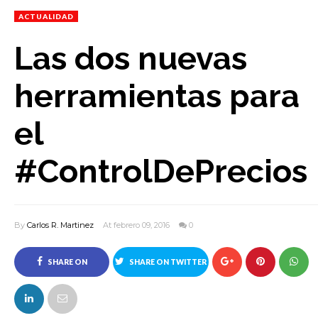
ACTUALIDAD
Las dos nuevas
herramientas para
el
#ControlDePrecios
By
Carlos R. Martinez
At febrero 09, 2016
0
SHARE ON
SHARE ON TWITTER
FACEBOOK