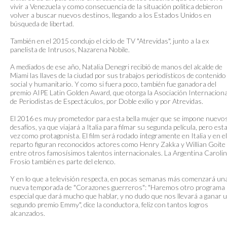
vivir a Venezuela y como consecuencia de la situación politica debieron
volver a buscar nuevos destinos, llegando a los Estados Unidos en
búsqueda de libertad.
También en el 2015 condujo el ciclo de TV "Atrevidas", junto a la ex
panelista de Intrusos, Nazarena Nobile.
A mediados de ese año, Natalia Denegri recibió de manos del alcalde de
Miami las llaves de la ciudad por sus trabajos periodísticos de contenido
social y humanitario. Y como si fuera poco, también fue ganadora del
premio AIPE Latin Golden Award, que otorga la Asociación Internaciona
de Periodistas de Espectáculos, por Doble exilio y por Atrevidas.
El 2016 es muy prometedor para esta bella mujer que se impone nuevo
desafíos, ya que viajará a Italia para filmar su segunda película, pero est
vez como protagonista. El film será rodado íntegramente en Italia y en el
reparto figuran reconocidos actores como Henry Zakka y Willian Goite
entre otros famosísimos talentos internacionales. La Argentina Caroli
Frosio también es parte del elenco.
Y en lo que a televisión respecta, en pocas semanas más comenzará un
nueva temporada de "Corazones guerreros": "Haremos otro programa
especial que dará mucho que hablar, y no dudo que nos llevará a ganar 
segundo premio Emmy", dice la conductora, feliz con tantos logros
alcanzados.