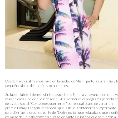
Desde hace cuatro años, vive en la ciudad de Miami junto a su familia y l
pequeña Nicole de un año y ocho meses.
Su faceta laboral tiene distintos aspectos y Natalia va avanzando cada v
más en cada uno de ellos: desde el 2013 conduce el programa periodísti
de ayuda social "Corazones guerreros" por el cual acaba de ganar un
premio Emmy. El capítulo especial que la llevó a obtener tan importante
galardón fue la segunda parte de "Doble exilio", que relataba lo que signif
exiliarse de un país como en el caso de tantos cubanos que se fueron a