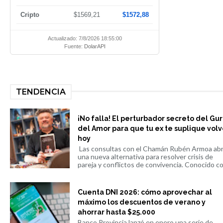
Cripto
$1569,21
$1572,88
Actualizado: 7/8/2026 18:55:00
Fuente:
DolarAPI
TENDENCIA
¡No falla! El perturbador secreto del Gu
del Amor para que tu ex te suplique volv
hoy
Las consultas con el Chamán Rubén Armoa ab
una nueva alternativa para resolver crisis de
pareja y conflictos de convivencia. Conocido co.
Cuenta DNI 2026: cómo aprovechar al
máximo los descuentos de verano y
ahorrar hasta $25.000
Banco Provincia lanzó en enero una serie de