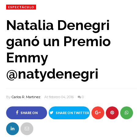
ESPECTÁCULO
Natalia Denegri
ganó un Premio
Emmy
@natydenegri
By
Carlos R. Martinez
At febrero 04, 2016
0
SHARE ON
SHARE ON TWITTER
FACEBOOK