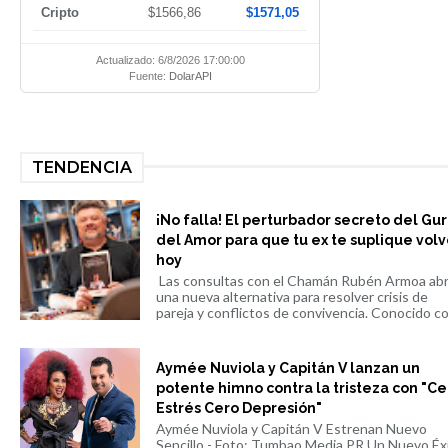
Cripto
$1566,86
$1571,05
Actualizado: 6/8/2026 17:00:00
Fuente:
DolarAPI
TENDENCIA
¡No falla! El perturbador secreto del Gu
del Amor para que tu ex te suplique volv
hoy
Las consultas con el Chamán Rubén Armoa ab
una nueva alternativa para resolver crisis de
pareja y conflictos de convivencia. Conocido co.
Aymée Nuviola y Capitán V lanzan un
potente himno contra la tristeza con "Ce
Estrés Cero Depresión"
Aymée Nuviola y Capitán V Estrenan Nuevo
Sencillo - Foto: Tumbao Media PR Un Nuevo Éx