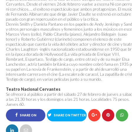
Cervantes. Desde el viernes 26 de febrero vuelve a escena Ni con perro
ni con chicos…, el exitoso espectáculo que ambos protagonizan. El music
de Fernando Albinarrate que dirige Javier Daulte se estrenó en octubre
pasado con gran repercusión en el público y la crítica.
Dennis Smith y Daniela Pantano en los papeles de Andy Jenkings y San
y otros personajes masculinos y femeninos junto a los músicos en esc
Marcos Vives (cello), Pablo Citarella (piano), Alejandro Bidegain (saxo
tenor) y Roberto Gutiérrez (clarinete) componen el elenco de este
espectáculo que cuenta la vida del célebre actor y director de cine y teat
Charles Laughton -inglés nacionalizado estadounidense en 1950 que bri
en la época dorada de Hollywood (La vida privada de Enrique VIII,
Rembrant, Espartaco, Testigo de cargo, entre otras) y de su mujer Elsa
Lanchester, actriz también británica cuyo nombre cobró fama en 1935 
su papel en La novia de Frankenstein, y a partir de ahí desarrolló una
interesante carrera en el cine (La escalera de caracol, La zapatilla de crist
Testigo de cargo), en varias películas junto a su marido.
Teatro Nacional Cervantes
Se ofrecerá al público a partir del sábado 27 de febrero de jueves a sába
a las 21.30 horas y los domingos a las 21 horas. Localidades 75 pesos.
Jueves 60.
SHARE ON
SHARE ON TWITTER
FACEBOOK