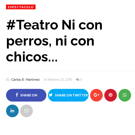
ESPECTÁCULO
#Teatro Ni con
perros, ni con
chicos...
By
Carlos R. Martinez
At febrero 20, 2016
0
SHARE ON
SHARE ON TWITTER
FACEBOOK