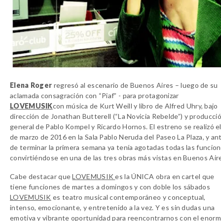
Elena Roger
regresó al escenario de Buenos Aires – luego de su
aclamada consagración con “
Piaf
” - para protagonizar
LOVEMUSIK
con música de Kurt Weill y libro de Alfred Uhry, bajo
dirección de Jonathan Butterell (“
La Novicia Rebelde
”) y producci
general de Pablo Kompel y Ricardo Hornos. El estreno se realizó el
de marzo de 2016 en la Sala Pablo Neruda del Paseo La Plaza, y an
de terminar la primera semana ya tenía agotadas todas las funcion
convirtiéndose en una de las tres obras más vistas en Buenos Air
Cabe destacar que
LOVEMUSIK
es la ÚNICA obra en cartel que
tiene funciones de martes a domingos y con doble los sábados
LOVEMUSIK
es teatro musical contemporáneo y conceptual,
intenso, emocionante, y entretenido a la vez. Y es sin dudas una
emotiva y vibrante oportunidad para reencontrarnos con el enorm