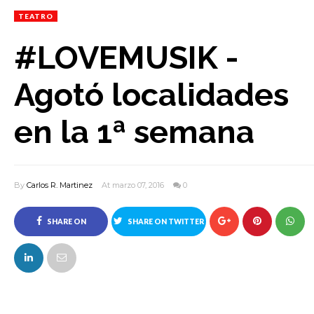
TEATRO
#LOVEMUSIK -
Agotó localidades
en la 1ª semana
By
Carlos R. Martinez
At marzo 07, 2016
0
SHARE ON
SHARE ON TWITTER
FACEBOOK