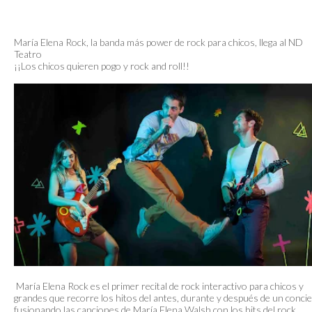
María Elena Rock, la banda más power de rock para chicos, llega al ND
Teatro
¡¡Los chicos quieren pogo y rock and roll!!
María Elena Rock es el primer recital de rock interactivo para chicos y
grandes que recorre los hitos del antes, durante y después de un conci
fusionando las canciones de María Elena Walsh con los hits del rock