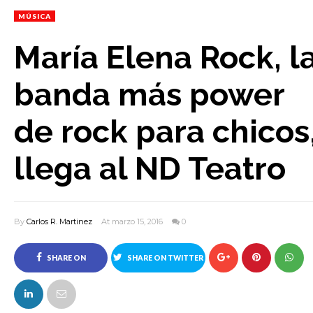
MÚSICA
María Elena Rock, l
banda más power
de rock para chicos
llega al ND Teatro
By
Carlos R. Martinez
At marzo 15, 2016
0
SHARE ON
SHARE ON TWITTER
FACEBOOK