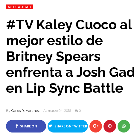
ACTUALIDAD
#TV Kaley Cuoco al
mejor estilo de
Britney Spears
enfrenta a Josh Ga
en Lip Sync Battle
By
Carlos R. Martinez
At marzo 04, 2016
0
SHARE ON
SHARE ON TWITTER