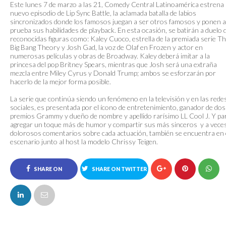
Este lunes 7 de marzo a las 21, Comedy Central Latinoamérica estrena
nuevo episodio de Lip Sync Battle, la aclamada batalla de labios
sincronizados donde los famosos juegan a ser otros famosos y ponen a
prueba sus habilidades de playback. En esta ocasión, se batirán a duelo 
reconocidas figuras como: Kaley Cuoco, estrella de la premiada serie T
Big Bang Theory y Josh Gad, la voz de Olaf en Frozen y actor en
numerosas películas y obras de Broadway. Kaley deberá imitar a la
princesa del pop Britney Spears, mientras que Josh será una extraña
mezcla entre Miley Cyrus y Donald Trump; ambos se esforzarán por
hacerlo de la mejor forma posible.
La serie que continúa siendo un fenómeno en la televisión y en las rede
sociales, es presentada por el ícono de entretenimiento, ganador de dos
premios Grammy y dueño de nombre y apellido rarísimo LL Cool J. Y pa
agregar un toque más de humor y compartir sus más sinceros y a vece
dolorosos comentarios sobre cada actuación, también se encuentra en 
escenario junto al host la modelo Chrissy Teigen.
SHARE ON
SHARE ON TWITTER
FACEBOOK