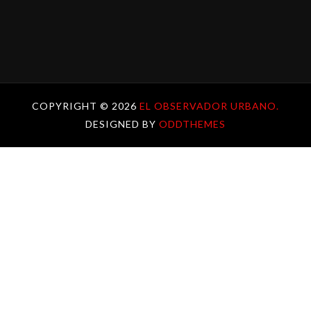
COPYRIGHT ©
2026
EL OBSERVADOR URBANO.
DESIGNED BY
ODDTHEMES