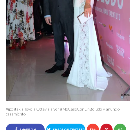
Xipolitakis llevó a Ottavis a ver #MeCaseConUnBoludo y anunció
casamiento
SHARE ON
SHARE ON TWITTER