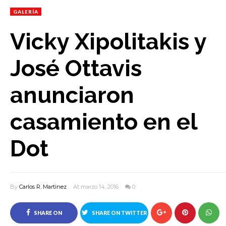
GALERÍA
Vicky Xipolitakis y
José Ottavis
anunciaron
casamiento en el
Dot
By
Carlos R. Martinez
At marzo 14, 2016
0
SHARE ON
SHARE ON TWITTER