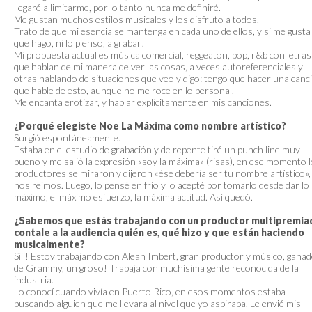
llegaré a limitarme, por lo tanto nunca me definiré.
Me gustan muchos estilos musicales y los disfruto a todos.
Trato de que mi esencia se mantenga en cada uno de ellos, y si me gusta
que hago, ni lo pienso, a grabar!
Mi propuesta actual es música comercial, reggeaton, pop, r&b con letras
que hablan de mi manera de ver las cosas, a veces autoreferenciales y
otras hablando de situaciones que veo y digo: tengo que hacer una canc
que hable de esto, aunque no me roce en lo personal.
Me encanta erotizar, y hablar explícitamente en mis canciones.
¿Porqué elegiste Noe La Máxima como nombre artístico?
Surgió espontáneamente.
Estaba en el estudio de grabación y de repente tiré un punch line muy
bueno y me salió la expresión «soy la máxima» (risas), en ese momento 
productores se miraron y dijeron «ése debería ser tu nombre artístico»,
nos reímos. Luego, lo pensé en frío y lo acepté por tomarlo desde dar lo
máximo, el máximo esfuerzo, la máxima actitud. Así quedó.
¿Sabemos que estás trabajando con un productor multipremia
contale a la audiencia quién es, qué hizo y que están haciendo
musicalmente?
Siii! Estoy trabajando con Alean Imbert, gran productor y músico, gana
de Grammy, un groso! Trabaja con muchísima gente reconocida de la
industria.
Lo conocí cuando vivía en Puerto Rico, en esos momentos estaba
buscando alguien que me llevara al nivel que yo aspiraba. Le envié mis