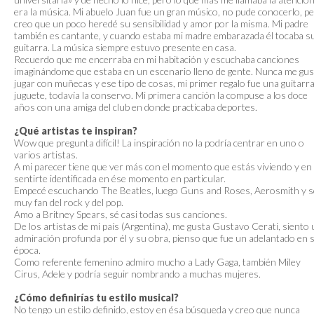
era la música. Mi abuelo Juan fue un gran músico, no pude conocerlo, p
creo que un poco heredé su sensibilidad y amor por la misma. Mi padre
también es cantante, y cuando estaba mi madre embarazada él tocaba s
guitarra. La música siempre estuvo presente en casa.
Recuerdo que me encerraba en mi habitación y escuchaba canciones
imaginándome que estaba en un escenario lleno de gente. Nunca me gu
jugar con muñecas y ese tipo de cosas, mi primer regalo fue una guitarr
juguete, todavía la conservo. Mi primera canción la compuse a los doce
años con una amiga del club en donde practicaba deportes.
¿Qué artistas te inspiran?
Wow que pregunta difícil! La inspiración no la podría centrar en uno o
varios artistas.
A mi parecer tiene que ver más con el momento que estás viviendo y en
sentirte identificada en ése momento en particular.
Empecé escuchando The Beatles, luego Guns and Roses, Aerosmith y 
muy fan del rock y del pop.
Amo a Britney Spears, sé casi todas sus canciones.
De los artistas de mi país (Argentina), me gusta Gustavo Cerati, siento
admiración profunda por él y su obra, pienso que fue un adelantado en 
época.
Como referente femenino admiro mucho a Lady Gaga, también Miley
Cirus, Adele y podría seguir nombrando a muchas mujeres.
¿Cómo definirías tu estilo musical?
No tengo un estilo definido, estoy en ésa búsqueda y creo que nunca