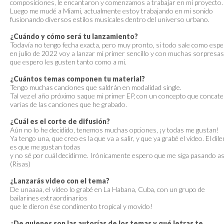
composiciones, le encantaron y comenzamos a trabajar en mi proyecto.
Luego me mudé a Miami, actualmente estoy trabajando en mi sonido
fusionando diversos estilos musicales dentro del universo urbano.
¿Cuándo y cómo será tu lanzamiento?
Todavía no tengo fecha exacta, pero muy pronto, si todo sale como esp
en julio de 2022 voy a lanzar mi primer sencillo y con muchas sorpresas
que espero les gusten tanto como a mi.
¿Cuántos temas componen tu material?
Tengo muchas canciones que saldrán en modalidad single.
Tal vez el año próximo saque mi primer EP, con un concepto que concat
varias de las canciones que he grabado.
¿Cuál es el corte de difusión?
Aún no lo he decidido, tenemos muchas opciones, ¡y todas me gustan!
Ya tengo una, que creo es la que va a salir, y que ya grabé el video. El dil
es que me gustan todas
y no sé por cuál decidirme. Irónicamente espero que me siga pasando as
(Risas)
¿Lanzarás video con el tema?
De unaaaa, el video lo grabé en La Habana, Cuba, con un grupo de
bailarines extraordinarios
que le dieron ése condimento tropical y movido!
¿De quienes son las autorías de los temas y qué letras te