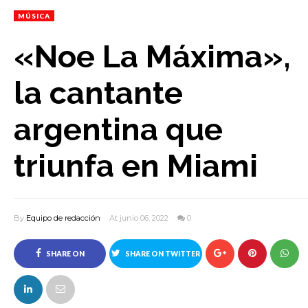
MÚSICA
«Noe La Máxima»,
la cantante
argentina que
triunfa en Miami
By
Equipo de redacción
At junio 06, 2022
0
SHARE ON
SHARE ON TWITTER
FACEBOOK