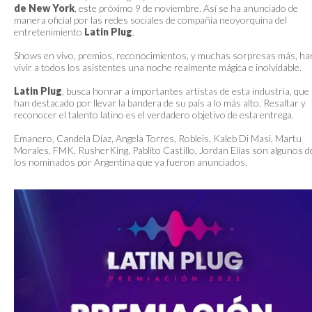
de New York
, este próximo 9 de noviembre. Así se ha anunciado de
manera oficial por las redes sociales de compañía neoyorquina del
entretenimiento
Latin Plug
.
Shows en vivo, premios, reconocimientos, y muchas sorpresas más, ha
vivir a todos los asistentes una noche realmente mágica e inolvidable.
Latin Plug
, busca honrar a importantes artistas de esta industria, que
han destacado por llevar la bandera de su país a lo más alto. Resaltar y
reconocer el talento latino es el verdadero objetivo de esta entrega.
Emanero, Candela Díaz, Angela Torres, Robleis, Kaleb Di Masi, Martu
Morales, FMK, RusherKing, Pablito Castillo, Jordan Elías son algunos d
los nominados por Argentina que ya fueron anunciados.