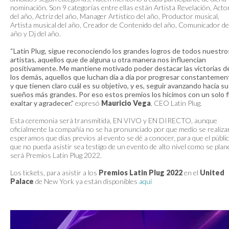
nominación. Son 9 categorías entre ellas están Artista Revelación, Acto
del año, Actriz del año, Manager Artistico del año, Productor musical,
Artista musical del año, Creador de Contenido del año, Comunicador de
año y Dj del año.
“Latin Plug, sigue reconociendo los grandes logros de todos nuestro
artistas, aquellos que de alguna u otra manera nos influencian
positivamente. Me mantiene motivado poder destacar las victorias d
los demás, aquellos que luchan día a día por progresar constantemen
y que tienen claro cuál es su objetivo, y es, seguir avanzando hacia su
sueños más grandes. Por eso estos premios los hicimos con un solo f
exaltar y agradecer.”
expresó
Mauricio Vega
, CEO Latin Plug.
Esta ceremonia será transmitida, EN VIVO y EN DIRECTO, aunque
oficialmente la compañía no se ha pronunciado por que medio se realiza
esperamos que días previos al evento se dé a conocer, para que el públi
que no pueda asistir sea testigo de un evento de alto nivel como se plan
será Premios Latin Plug 2022.
Los tickets, para asistir a los
Premios Latin Plug 2022
en el
United
Palace
de New York ya están disponibles
aquí