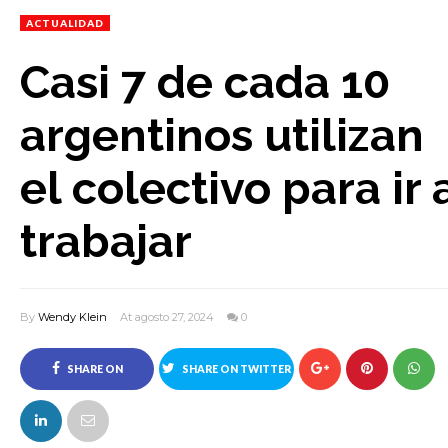
ACTUALIDAD
Casi 7 de cada 10
argentinos utilizan
el colectivo para ir 
trabajar
By
Wendy Klein
At agosto 27, 2024
0
SHARE ON
SHARE ON TWITTER
FACEBOOK