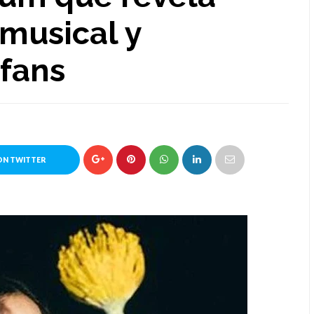
 musical y
 fans
ON TWITTER