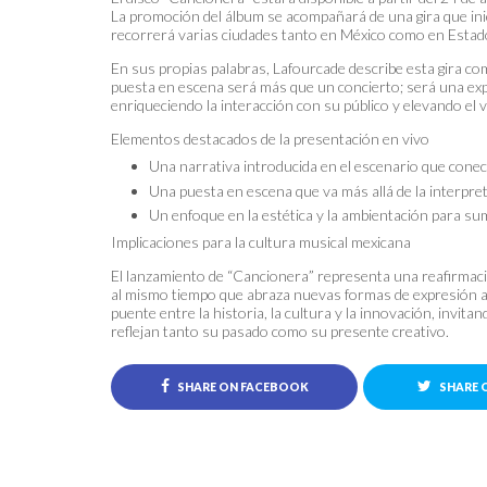
La promoción del álbum se acompañará de una gira que inici
recorrerá varias ciudades tanto en México como en Estad
En sus propias palabras, Lafourcade describe esta gira co
puesta en escena será más que un concierto; será una exp
enriqueciendo la interacción con su público y elevando el v
Elementos destacados de la presentación en vivo
Una narrativa introducida en el escenario que conec
Una puesta en escena que va más allá de la interpret
Un enfoque en la estética y la ambientación para sume
Implicaciones para la cultura musical mexicana
El lanzamiento de “Cancionera” representa una reafirmaci
al mismo tiempo que abraza nuevas formas de expresión ar
puente entre la historia, la cultura y la innovación, invit
reflejan tanto su pasado como su presente creativo.
SHARE ON FACEBOOK
SHARE 