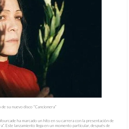
o de su nuevo disco “Cancionera”
fourcade ha marcado un hito en su carrera con la presentación de
ra”. Este lanzamiento llega en un momento particular, después de