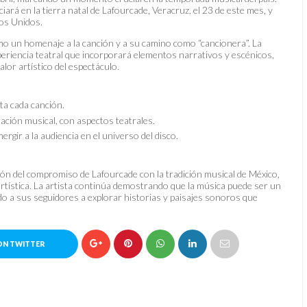
ará en la tierra natal de Lafourcade, Veracruz, el 23 de este mes, y
os Unidos.
mo un homenaje a la canción y a su camino como “cancionera”. La
eriencia teatral que incorporará elementos narrativos y escénicos,
alor artístico del espectáculo.
ta cada canción.
ación musical, con aspectos teatrales.
rgir a la audiencia en el universo del disco.
ón del compromiso de Lafourcade con la tradición musical de México,
tística. La artista continúa demostrando que la música puede ser un
ando a sus seguidores a explorar historias y paisajes sonoros que
ON TWITTER