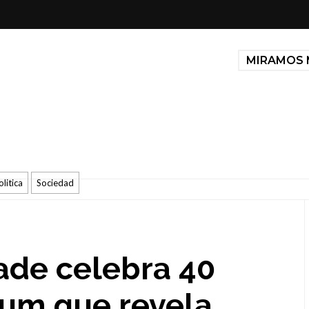
MIRAMOS 
olitica
Sociedad
ade celebra 40
bum que revela