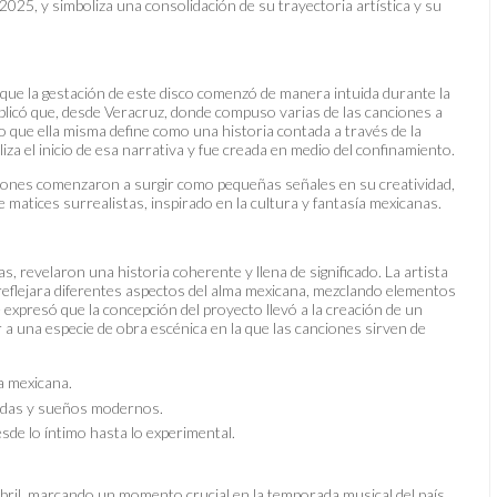
25, y simboliza una consolidación de su trayectoria artística y su
que la gestación de este disco comenzó de manera intuida durante la
explicó que, desde Veracruz, donde compuso varias de las canciones a
o que ella misma define como una historia contada a través de la
iza el inicio de esa narrativa y fue creada en medio del confinamiento.
iciones comenzaron a surgir como pequeñas señales en su creatividad,
 matices surrealistas, inspirado en la cultura y fantasía mexicanas.
, revelaron una historia coherente y llena de significado. La artista
reflejara diferentes aspectos del alma mexicana, mezclando elementos
expresó que la concepción del proyecto llevó a la creación de un
r a una especie de obra escénica en la que las canciones sirven de
ía mexicana.
asadas y sueños modernos.
sde lo íntimo hasta lo experimental.
 abril, marcando un momento crucial en la temporada musical del país.