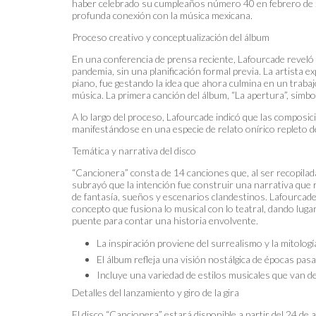
haber celebrado su cumpleaños número 40 en febrero de 20
profunda conexión con la música mexicana.
Proceso creativo y conceptualización del álbum
En una conferencia de prensa reciente, Lafourcade reveló 
pandemia, sin una planificación formal previa. La artista 
piano, fue gestando la idea que ahora culmina en un trabaj
música. La primera canción del álbum, “La apertura”, simbol
A lo largo del proceso, Lafourcade indicó que las compos
manifestándose en una especie de relato onírico repleto de
Temática y narrativa del disco
“Cancionera” consta de 14 canciones que, al ser recopiladas
subrayó que la intención fue construir una narrativa que 
de fantasía, sueños y escenarios clandestinos. Lafourcade 
concepto que fusiona lo musical con lo teatral, dando luga
puente para contar una historia envolvente.
La inspiración proviene del surrealismo y la mitolog
El álbum refleja una visión nostálgica de épocas p
Incluye una variedad de estilos musicales que van de
Detalles del lanzamiento y giro de la gira
El disco “Cancionera” estará disponible a partir del 24 de