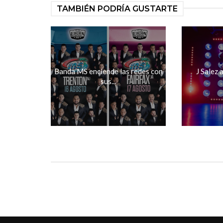
TAMBIÉN PODRÍA GUSTARTE
Banda MS enciende las redes con
J Salez 
sus...