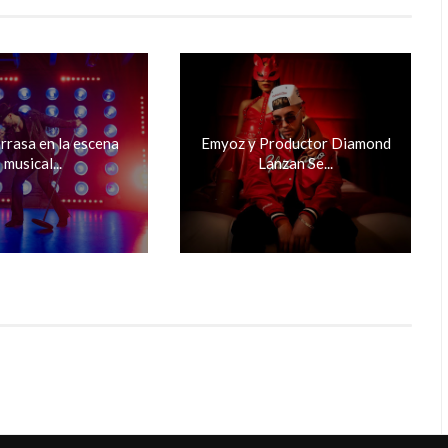
arrasa en la escena
Emyoz y Productor Diamond
musical...
Lanzan Se...