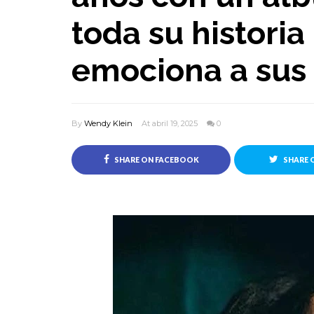
toda su historia
emociona a sus
By
Wendy Klein
At abril 19, 2025
0
SHARE ON FACEBOOK
SHARE 