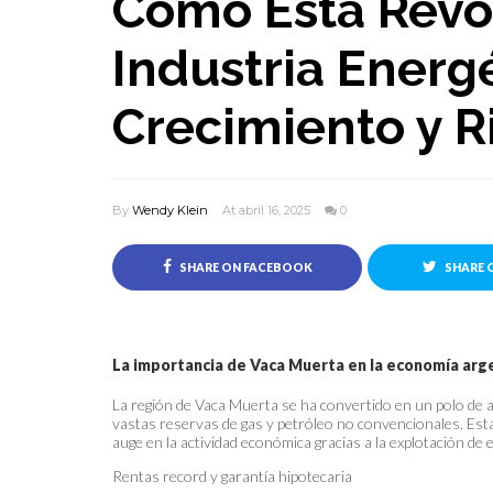
Cómo Está Revo
Industria Energ
Crecimiento y R
By
Wendy Klein
At abril 16, 2025
0
SHARE ON FACEBOOK
SHARE 
La importancia de Vaca Muerta en la economía arg
La región de Vaca Muerta se ha convertido en un polo de a
vastas reservas de gas y petróleo no convencionales. Est
auge en la actividad económica gracias a la explotación de
Rentas record y garantía hipotecaria