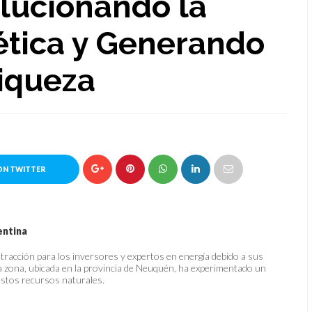
lucionando la
ética y Generando
iqueza
ON TWITTER
entina
tracción para los inversores y expertos en energía debido a sus
a zona, ubicada en la provincia de Neuquén, ha experimentado un
 estos recursos naturales.