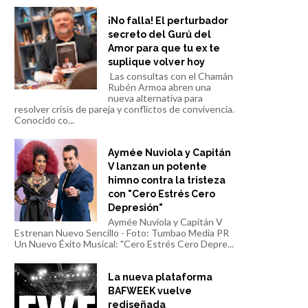
¡No falla! El perturbador
secreto del Gurú del
Amor para que tu ex te
suplique volver hoy
Las consultas con el Chamán
Rubén Armoa abren una
nueva alternativa para
resolver crisis de pareja y conflictos de convivencia.
Conocido co...
Aymée Nuviola y Capitán
V lanzan un potente
himno contra la tristeza
con "Cero Estrés Cero
Depresión"
Aymée Nuviola y Capitán V
Estrenan Nuevo Sencillo - Foto: Tumbao Media PR
Un Nuevo Éxito Musical: "Cero Estrés Cero Depre...
La nueva plataforma
BAFWEEK vuelve
rediseñada