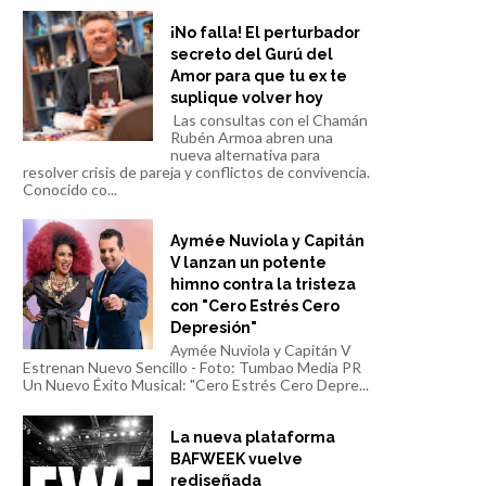
¡No falla! El perturbador
secreto del Gurú del
Amor para que tu ex te
suplique volver hoy
Las consultas con el Chamán
Rubén Armoa abren una
nueva alternativa para
resolver crisis de pareja y conflictos de convivencia.
Conocido co...
Aymée Nuviola y Capitán
V lanzan un potente
himno contra la tristeza
con "Cero Estrés Cero
Depresión"
Aymée Nuviola y Capitán V
Estrenan Nuevo Sencillo - Foto: Tumbao Media PR
Un Nuevo Éxito Musical: "Cero Estrés Cero Depre...
La nueva plataforma
BAFWEEK vuelve
rediseñada