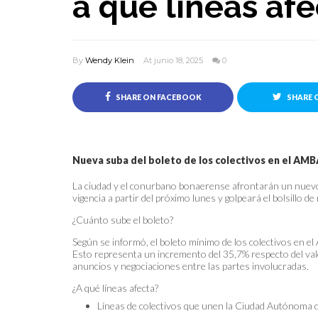
a qué líneas afe
By
Wendy Klein
At junio 18, 2025
0
SHARE ON FACEBOOK
SHARE 
Nueva suba del boleto de los colectivos en el AMBA
La ciudad y el conurbano bonaerense afrontarán un nuevo 
vigencia a partir del próximo lunes y golpeará el bolsillo de
¿Cuánto sube el boleto?
Según se informó, el boleto mínimo de los colectivos en 
Esto representa un incremento del 35,7% respecto del valo
anuncios y negociaciones entre las partes involucradas.
¿A qué líneas afecta?
Líneas de colectivos que unen la Ciudad Autónoma