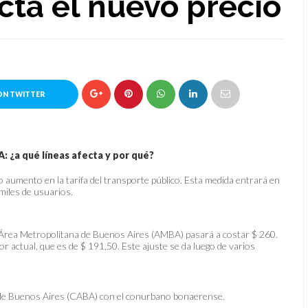
cta el nuevo precio
ON TWITTER
: ¿a qué líneas afecta y por qué?
aumento en la tarifa del transporte público. Esta medida entrará en
 miles de usuarios.
el Área Metropolitana de Buenos Aires (AMBA) pasará a costar $ 260.
r actual, que es de $ 191,50. Este ajuste se da luego de varios
 de Buenos Aires (CABA) con el conurbano bonaerense.