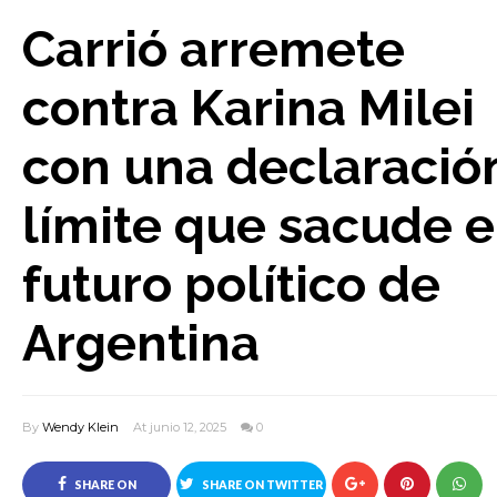
Carrió arremete
contra Karina Milei
con una declaració
límite que sacude e
futuro político de
Argentina
By
Wendy Klein
At junio 12, 2025
0
SHARE ON
SHARE ON TWITTER