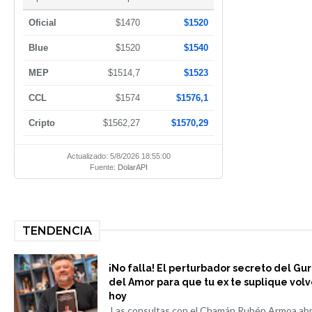
Oficial
$1470
$1520
Blue
$1520
$1540
MEP
$1514,7
$1523
CCL
$1574
$1576,1
Cripto
$1562,27
$1570,29
Actualizado: 5/8/2026 18:55:00
Fuente:
DolarAPI
TENDENCIA
¡No falla! El perturbador secreto del Gu
del Amor para que tu ex te suplique volv
hoy
Las consultas con el Chamán Rubén Armoa ab