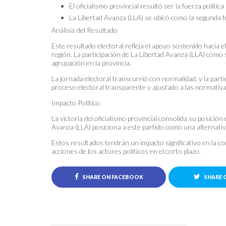
El oficialismo provincial resultó ser la fuerza polític
La Libertad Avanza (LLA) se ubicó como la segunda fu
Análisis del Resultado
Este resultado electoral refleja el apoyo sostenido hacia e
región. La participación de La Libertad Avanza (LLA) como 
agrupación en la provincia.
La jornada electoral transcurrió con normalidad, y la partic
proceso electoral transparente y ajustado a las normativa
Impacto Político
La victoria del oficialismo provincial consolida su posición
Avanza (LLA) posiciona a este partido como una alternativa
Estos resultados tendrán un impacto significativo en la conf
acciones de los actores políticos en el corto plazo.
SHARE ON FACEBOOK
SHARE 