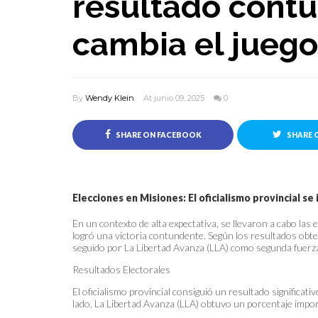
resultado cont
cambia el juego
By
Wendy Klein
At junio 09, 2025
0
SHARE ON FACEBOOK
SHARE 
Elecciones en Misiones: El oficialismo provincial 
En un contexto de alta expectativa, se llevaron a cabo las e
logró una victoria contundente. Según los resultados obten
seguido por La Libertad Avanza (LLA) como segunda fuerza 
Resultados Electorales
El oficialismo provincial consiguió un resultado significat
lado, La Libertad Avanza (LLA) obtuvo un porcentaje impor