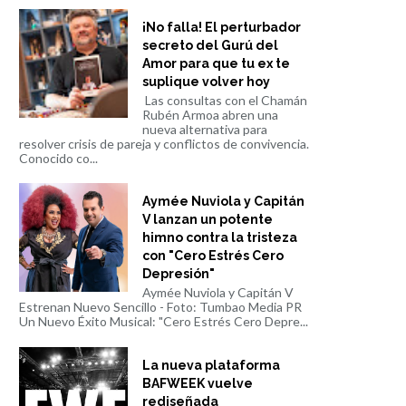
¡No falla! El perturbador
secreto del Gurú del
Amor para que tu ex te
suplique volver hoy
Las consultas con el Chamán
Rubén Armoa abren una
nueva alternativa para
resolver crisis de pareja y conflictos de convivencia.
Conocido co...
Aymée Nuviola y Capitán
V lanzan un potente
himno contra la tristeza
con "Cero Estrés Cero
Depresión"
Aymée Nuviola y Capitán V
Estrenan Nuevo Sencillo - Foto: Tumbao Media PR
Un Nuevo Éxito Musical: "Cero Estrés Cero Depre...
La nueva plataforma
BAFWEEK vuelve
rediseñada