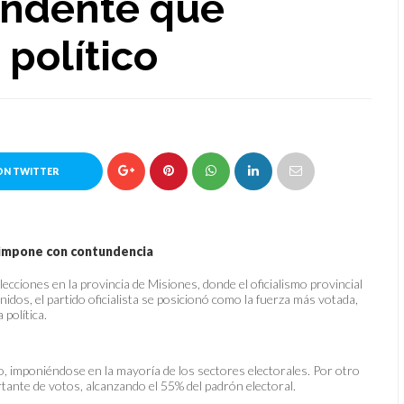
undente que
 político
ON TWITTER
se impone con contundencia
lecciones en la provincia de Misiones, donde el oficialismo provincial
idos, el partido oficialista se posicionó como la fuerza más votada,
política.
ivo, imponiéndose en la mayoría de los sectores electorales. Por otro
tante de votos, alcanzando el 55% del padrón electoral.