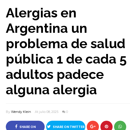
Alergias en
Argentina un
problema de salud
pública 1 de cada 5
adultos padece
alguna alergia
By
Wendy Klein
At julio 08, 2025
0
SHARE ON
SHARE ON TWITTER