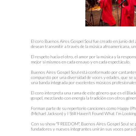
El coro Buenos Aires Gospel Soul fue creado en junio del 
desean transmitir a través de la música afroamericana, u
El respeto hacia el otro, el amor por la música y la respons
mejor sí mismos en cada ensayo y en cada espectáculo.
Buenos Aires Gospel Soul está conformado por cantantes d
compuesto por una diversidad de voces y edades, que se
una banda integrada por excelentes músicos profesionales
El coro interpreta una rama de este género que es el Bla
gospel, mezclando con energía la tradición con otros géner
Forman parte de su repertorio canciones como Happy (Phar
(Michael Jackson) y I Still Haven’t Found What I’m Looking
Con su show "FREEDOM", Buenos Aires Gospel Soul se p
fundadores y nuevos integrantes unirán sus voces para dif