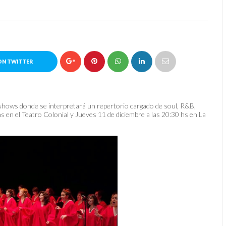
ON TWITTER
shows donde se interpretará un repertorio cargado de soul, R&B,
s en el Teatro Colonial y Jueves 11 de diciembre a las 20:30 hs en La