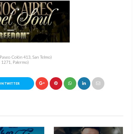
 Paseo Colón 413, San Telmo)
e 1271, Palermo)
ON TWITTER