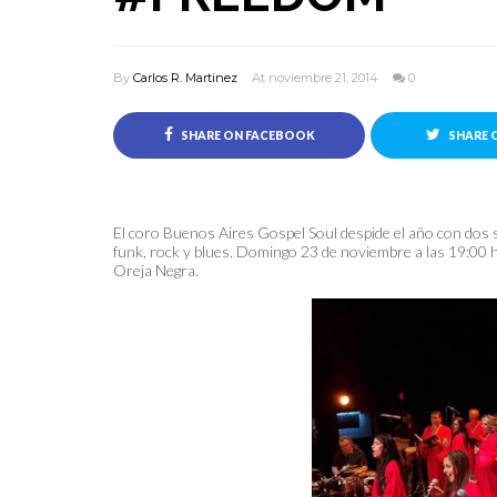
By
Carlos R. Martinez
At noviembre 21, 2014
0
SHARE ON FACEBOOK
SHARE 
El coro Buenos Aires Gospel Soul despide el año con dos 
funk, rock y blues. Domingo 23 de noviembre a las 19:00 h
Oreja Negra.