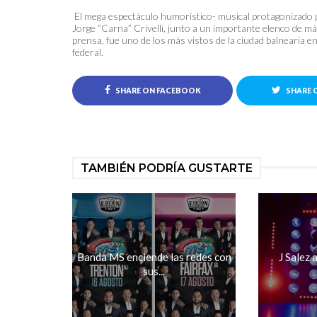
El mega espectáculo humorístico- musical protagonizado p
Jorge “Carna” Crivelli, junto a un importante elenco de más
prensa, fue uno de los más vistos de la ciudad balnearia e
federal.
SHARE ON FACEBOOK
SHARE 
TAMBIÉN PODRÍA GUSTARTE
Banda MS enciende las redes con
J Salez 
sus...