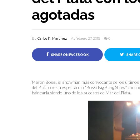
agotadas
By
Carlos R. Martinez
At febrero 27, 2015
0
SHARE ON FACEBOOK
SHARE 
Martin Bossi, el showman más convocante de los últimos a
del Plata con su espectáculo “Bossi Big Bang Show” con lo
balnearia siendo uno de los sucesos de Mar del Plata.