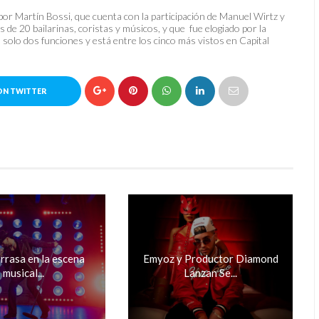
or Martín Bossi, que cuenta con la participación de Manuel Wirtz y
 de 20 bailarinas, coristas y músicos, y que fue elogiado por la
n solo dos funciones y está entre los cinco más vistos en Capital
ON TWITTER
arrasa en la escena
Emyoz y Productor Diamond
musical...
Lanzan Se...