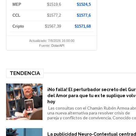
MEP
$1519,6
$1524,5
CCL
$1577,2
$1577,6
Cripto
$1567,39
$1571,68
Actualizado: 7/8/2026 16:00:00
Fuente:
DolarAPI
TENDENCIA
¡No falla! El perturbador secreto del Gu
del Amor para que tu ex te suplique volv
hoy
Las consultas con el Chamán Rubén Armoa ab
una nueva alternativa para resolver crisis de
pareja y conflictos de convivencia. Conocido co.
La publicidad Neuro-Contextual centra