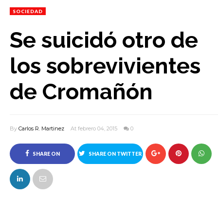
SOCIEDAD
Se suicidó otro de
los sobrevivientes
de Cromañón
By
Carlos R. Martinez
At febrero 04, 2015
0
SHARE ON
SHARE ON TWITTER
FACEBOOK