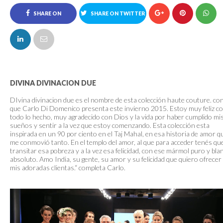
SHARE ON
SHARE ON TWITTER
FACEBOOK
DIVINA DIVINACION DUE
DIvina divinacion due es el nombre de esta colección haute couture. con
que Carlo Di Domenico presenta este invierno 2015. Estoy muy feliz c
todo lo hecho, muy agradecido con Dios y la vida por haber cumplido mi
sueños y sentir a la vez que estoy comenzando. Esta colección esta
inspirada en un 90 por ciento en el Taj Mahal, en esa historia de amor q
me conmovió tanto. En el templo del amor, al que para acceder tenés qu
transitar esa pobreza y a la vez esa felicidad, con ese mármol puro y bla
absoluto. Amo India, su gente, su amor y su felicidad que quiero ofrecer
mis adoradas clientas.“ completa Carlo.