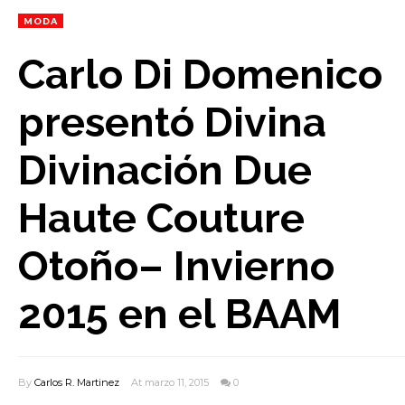
MODA
Carlo Di Domenico
presentó Divina
Divinación Due
Haute Couture
Otoño– Invierno
2015 en el BAAM
By
Carlos R. Martinez
At marzo 11, 2015
0