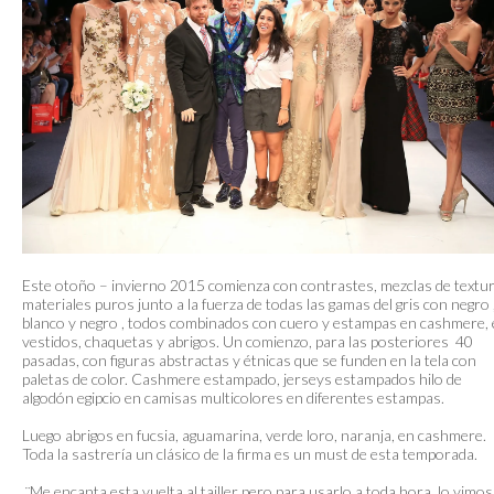
Este otoño – invierno 2015 comienza con contrastes, mezclas de textur
materiales puros junto a la fuerza de todas las gamas del gris con negro 
blanco y negro , todos combinados con cuero y estampas en cashmere,
vestidos, chaquetas y abrigos. Un comienzo, para las posteriores 40
pasadas, con figuras abstractas y étnicas que se funden en la tela con
paletas de color. Cashmere estampado, jerseys estampados hilo de
algodón egipcio en camisas multicolores en diferentes estampas.
Luego abrigos en fucsia, aguamarina, verde loro, naranja, en cashmere.
Toda la sastrería un clásico de la firma es un must de esta temporada.
¨Me encanta esta vuelta al tailler pero para usarlo a toda hora, lo vimos