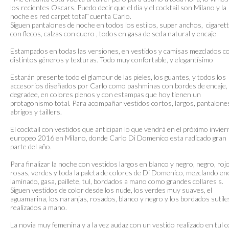
los recientes Oscars. Puedo decir que el día y el cocktail son Milano y la
noche es red carpet total¨ cuenta Carlo.
Siguen pantalones de noche en todos los estilos, super anchos, cigarett
con flecos, calzas con cuero , todos en gasa de seda natural y encaje
Estampados en todas las versiones, en vestidos y camisas mezclados c
distintos géneros y texturas. Todo muy confortable, y elegantísimo
Estarán presente todo el glamour de las pieles, los guantes, y todos los
accesorios diseñados por Carlo como pashminas con bordes de encaje,
degradee, en colores plenos y con estampas que hoy tienen un
protagonismo total. Para acompañar vestidos cortos, largos, pantalone
abrigos y taillers.
El cocktail con vestidos que anticipan lo que vendrá en el próximo invie
europeo 2016 en Milano, donde Carlo Di Domenico esta radicado gran
parte del año.
Para finalizar la noche con vestidos largos en blanco y negro, negro, roj
rosas, verdes y toda la paleta de colores de Di Domenico, mezclando en
laminado, gasa, paillete, tul, bordados a mano como grandes collares s.
Siguen vestidos de color desde los nude, los verdes muy suaves, el
aguamarina, los naranjas, rosados, blanco y negro y los bordados sutile
realizados a mano.
La novia muy femenina y a la vez audaz con un vestido realizado en tul 