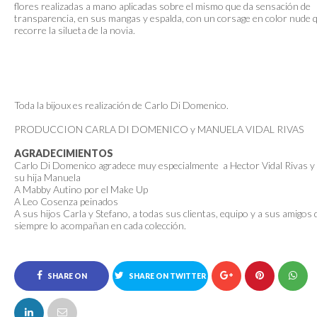
flores realizadas a mano aplicadas sobre el mismo que da sensación de
transparencia, en sus mangas y espalda, con un corsage en color nude 
recorre la silueta de la novia.
Toda la bijoux es realización de Carlo Di Domenico.
PRODUCCION CARLA DI DOMENICO y MANUELA VIDAL RIVAS
AGRADECIMIENTOS
Carlo Di Domenico agradece muy especialmente a Hector Vidal Rivas y
su hija Manuela
A Mabby Autino por el Make Up
A Leo Cosenza peinados
A sus hijos Carla y Stefano, a todas sus clientas, equipo y a sus amigos
siempre lo acompañan en cada colección.
SHARE ON
SHARE ON TWITTER
FACEBOOK