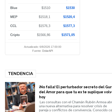
Blue
$1510
$1530
MEP
$1518,1
$1520,4
CCL
$1576,3
$1577,3
Cripto
$1566,86
$1571,05
Actualizado: 6/8/2026 17:00:00
Fuente:
DolarAPI
TENDENCIA
¡No falla! El perturbador secreto del Gu
del Amor para que tu ex te suplique volv
hoy
Las consultas con el Chamán Rubén Armoa ab
una nueva alternativa para resolver crisis de
pareja y conflictos de convivencia. Conocido co.