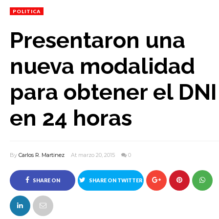
POLITICA
Presentaron una
nueva modalidad
para obtener el DNI
en 24 horas
By
Carlos R. Martinez
At marzo 20, 2015
0
SHARE ON
SHARE ON TWITTER
FACEBOOK