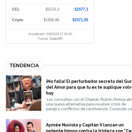
CCL
$1576,3
$1577,3
Cripto
$1566,86
$1571,05
Actualizado: 6/8/2026 17:00:00
Fuente:
DolarAPI
TENDENCIA
¡No falla! El perturbador secreto del Gu
del Amor para que tu ex te suplique volv
hoy
Las consultas con el Chamán Rubén Armoa ab
una nueva alternativa para resolver crisis de
pareja y conflictos de convivencia. Conocido co.
Aymée Nuviola y Capitán V lanzan un
potente himno contra la tristeza con "Ce