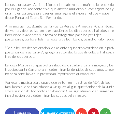
La jueza uruguaya Adriana Morosini encabezó esta mañana la recorrida
por el lugar del accidente en el que anoche murieron nueve argentinos y
una mujer portuguesa al caer en una laguna el avión en el que viajaban
desde Punta del Este a San Fernando.
Al mismo tiempo, Bomberos, la Fuerza Aérea, la Armada y Policía Técnic
de Montevideo realizaron la extracción de los diez cuerpos hallados en e
interior de la avioneta y la toma de fotografías para los peritajes
posteriores, confió a Télam el vocero de Bomberos, Leandro Palomeque
"Por la brusca desaceleración los asientos quedaron corridos en la part
posterior de la aeronave", agregó la autoridad lo que dificultó el hallazgo 
tres de los cuerpos.
La jueza Morosini dispuso el traslado de los cadáveres a la morgue y los
trabajos continúan ahora en determinar la identidad de cada uno, tarea
no será sencilla ya que presentan importantes quemaduras.
Por eso la magistrada dispuso que se tomen muestras de ADN de los
familiares que se trasladaron a Uruguay, al igual que técnicos de la Junt
Investigación de Accidentes de Aviación Civil argentina que se sumarán 
investigación para determinar las causas del siniestro.
SHARE ON
SHARE ON TWITTER