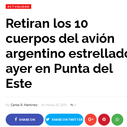
ACTUALIDAD
Retiran los 10
cuerpos del avión
argentino estrellad
ayer en Punta del
Este
By
Carlos R. Martinez
At marzo 20, 2015
0
SHARE ON
SHARE ON TWITTER