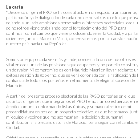
La carta
"Desde su origen el PRO se ha constituido en un espacio transparente,
participación y de dialogo, donde cada uno de nosotros dice lo que piens
dejando a un lado ambiciones personales o intereses sectoriales; cada 
de nosotros viene trabajando por el fortalecimiento del PRO para
continuar con el cambio que viene produciéndose en la Ciudad, y a parti
diciembre, junto a Mauricio Macri, comenzaremos por la transformació
nuestro país hacia una República.
Somos un equipo cada vez más grande, donde cada uno de nosotros es
vital en cada una de las posiciones que ocupamos y no por ello constitu
un desvalor. Mi compromiso es con Mauricio Macri en llevar adelante u
exitosa gestión de gobierno, que se verá coronada con la ratificación de 
confianza de todos los porteños en el momento de elegir al sucesor de
Mauricio.
A partir del presente proceso electoral de las PASO porteñas en el que
distintos dirigentes que integramos el PRO hemos unido esfuerzos en e
ámbito comunal conformando listas únicas, y sumado al retiro de mi
precandidatura en pos de un proyecto colectivo, es que he tomado -junt
mi equipo y vecinos que me acompañan- la decisión de sumar mi
contribución a la precandidatura de Horacio, para seguir con el cambio e
Ciudad.
Objetivos como el desarrollo del sur, la igualdad de oportunidades, la