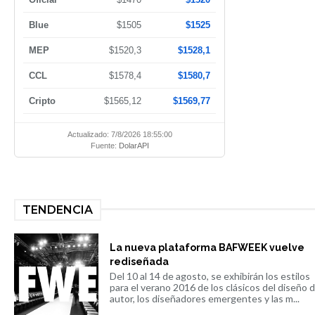
Blue
$1505
$1525
MEP
$1520,3
$1528,1
CCL
$1578,4
$1580,7
Cripto
$1565,12
$1569,77
Actualizado: 7/8/2026 18:55:00
Fuente:
DolarAPI
TENDENCIA
La nueva plataforma BAFWEEK vuelve
rediseñada
Del 10 al 14 de agosto, se exhibirán los estilos
para el verano 2016 de los clásicos del diseño 
autor, los diseñadores emergentes y las m...