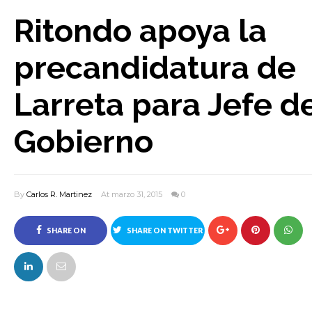
Ritondo apoya la
precandidatura de
Larreta para Jefe d
Gobierno
By
Carlos R. Martinez
At marzo 31, 2015
0
SHARE ON
SHARE ON TWITTER
FACEBOOK