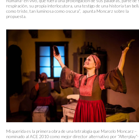
humana- en vivo, que fuera una prolongación de sus palabras, parte de 
respiración, su propia interlocutora, una testigo de una historia tan bell
como triste, tan luminosa como oscura”, apunta Moncarz sobre la
propuesta.
Mi querida es la primera obra de una tetralogía que Marcelo Moncarz –
nominado al ACE 2010 como mejor director alternativo por “Afterplay”-