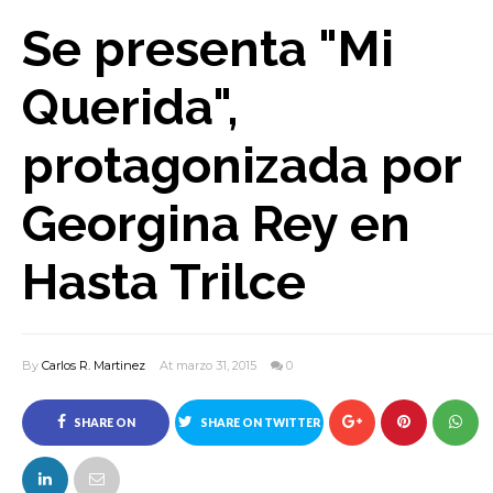
Se presenta "Mi
Querida",
protagonizada por
Georgina Rey en
Hasta Trilce
By
Carlos R. Martinez
At marzo 31, 2015
0
SHARE ON
SHARE ON TWITTER
FACEBOOK