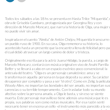
Todos los sábados a las 18 hs se presenta en Hasta Trilce “Mi querida”,
obra de Griselda Gambaro, protagonizada por Georgina Rey y con
dirección de Marcelo Moncarz, que narra la historia de Olga, una mujer
no puede vivir sin amar.
Inspirada en el cuento “Almita” de Antón Chéjov, Mi querida transcurre
un pueblo ruso de 1900. En su casa, Olga rememora su historia, lo
acontecido hasta un presente que la encuentra llena de felicidad pero p
el cual debió atravesar un largo camino de dolor y tristeza.
Originalmente escrita para la actriz Juana Hidalgo, la puesta, a cargo de
Marcelo Moncarz, contará con música original en vivo de Anahí Parrilla
Belfer y se llevará a cabo en un espacio escénico poco convencional: la
antesala del teatro. “Olga es un personaje camaleónico: ama y se
transforma en aquella persona en la que deposita su amor. Su carácter
desaparece por completo y pasa a ser “el otro”. Como en Zelig, la película
Woody Allen, no importan las bondades del ser amado, no importan su
carencias o su terrible temperamento. Con trasladar todo su mundo
afectivo sobre la persona amada, a Olga le basta, y sin eso se siente
muerta. Este personaje maravilloso tiene además una música que le es
propia, sus palabras son como notas musicales. Por esa razón sentí
necesario tener en escena un cello -el instrumento más parecido a la vo