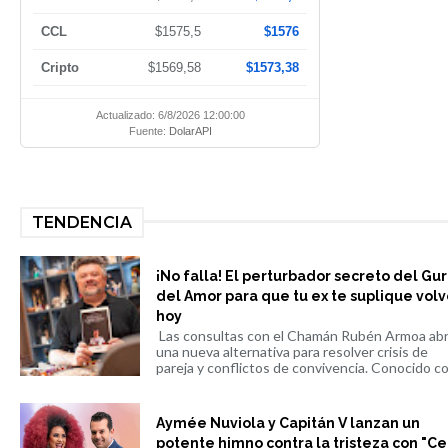
CCL
$1575,5
$1576
Cripto
$1569,58
$1573,38
Actualizado: 6/8/2026 12:00:00
Fuente:
DolarAPI
TENDENCIA
¡No falla! El perturbador secreto del Gu
del Amor para que tu ex te suplique volv
hoy
Las consultas con el Chamán Rubén Armoa ab
una nueva alternativa para resolver crisis de
pareja y conflictos de convivencia. Conocido co.
Aymée Nuviola y Capitán V lanzan un
potente himno contra la tristeza con "Ce