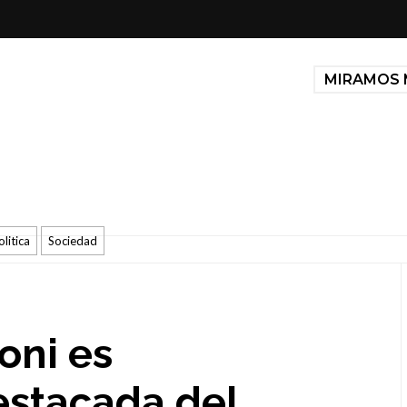
MIRAMOS 
olitica
Sociedad
oni es
estacada del