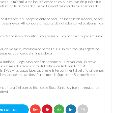
ipios que mi familia me inculcó desde chico, y la educación pública fue
debuté en la primera de Chacarita mientras estudiaba la carrera de
 destacando "en Independiente conocí una institución modelo, donde
uesen leyes. Allí conocí a un equipo de notables con el cual ganamos
omo futbolista y docente. Doy gracias a Dios por eso, es para mi una
 en Rosario, Provincia de Santa Fe. Es un ex futbolista argentino
más es Licenciado en Kinesiología .
a Juniors. Luego paso por San Lorenzo y Huracán, con un breve
tuación más destacada como futbolista en Independiente de
 1983 y las copas Libertadores e Intercontinental del año siguiente.
niors, donde obtuvo dos títulos más, la Supercopa Sudamericana de
sional, integró el cuerpo técnico de Boca Juniors y fue entrenador de
útbol.
ON TWITTER