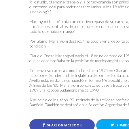
"el estudio, el amor al trabajo y la perseverancia son princ
el entorno ideal para poder desarrollarlos. A los 18 años 
kinesiología".
Marangoni también hizo un emotivo repaso de su carrera,
firmábamos contratos de palabra que se cumplían como si f
todo lo que había en juego".
Por último, Marangoni destacó "me tocó vivir el deporte c
bendición".
Claudio Oscar Marangoni nació el 18 de noviembre de 1954,
que se desempeñaba en la posición de mediocampista y ade
Comenzó su carrera como futbolista en 1974 en Chacarit
paso por el Sunderland de Inglaterra de por medio. Su ac
Avellaneda, en donde conquistó el Torneo Metropolitano de
A fines de los '80, Marangoni concretó su pase a Boca Ju
1989 y la Recopa Sudamericana de 1990.
A principio de los años '90, retirado de la actividad profe
Banfield. También se destacó en la Selección Argentina de f
SHARE ON FACEBOOK
SHARE 