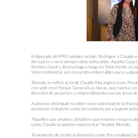
El diputado del PRO también señaló "distinguir a Claudio e
del cual es y será siempre ídolo indiscutido. Aquella Cop
Bochini, Giusti y Burruchaga y luego en Tokio frente al Liv
Intercontinental, son recuerdos imborrables para cualqui
Ritondo se refirió al rol de Claudio Marangoni como Pres
con sede en el Parque General Las Heras, que cuenta con m
dirección de proyectos y emprendimientos en las áreas del d
Asimismo, distinguió su labor como autoridad de la Asociac
promover el deporte como herramienta para la generación 
"Aquellos que amamos al fútbol y que tenemos responsabi
como Claudio lo puedan representar", finalizó Ritondo.
Al momento de recibir la distinción como Personalidad D