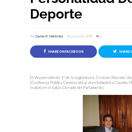
Deporte
By
Carlos R. Martinez
At junio 04, 2015
0
SHARE ON FACEBOOK
SHARE 
El Vicepresidente 1º de la Legislatura, Cristian Ritondo, d
(Confianza Pública Democratica) al ex futbolista Claudio
realizó en el Salón Dorado del Parlamento.