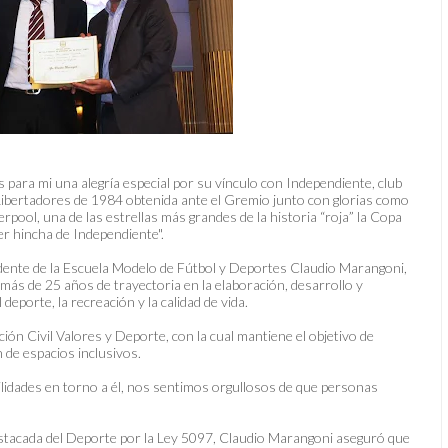
s para mi una alegría especial por su vínculo con Independiente, club
a Libertadores de 1984 obtenida ante el Gremio junto con glorias como
erpool, una de las estrellas más grandes de la historia “roja” la Copa
er hincha de Independiente".
idente de la Escuela Modelo de Fútbol y Deportes Claudio Marangoni,
ás de 25 años de trayectoria en la elaboración, desarrollo y
eporte, la recreación y la calidad de vida.
ión Civil Valores y Deporte, con la cual mantiene el objetivo de
de espacios inclusivos.
lidades en torno a él, nos sentimos orgullosos de que personas
estacada del Deporte por la Ley 5097, Claudio Marangoni aseguró que