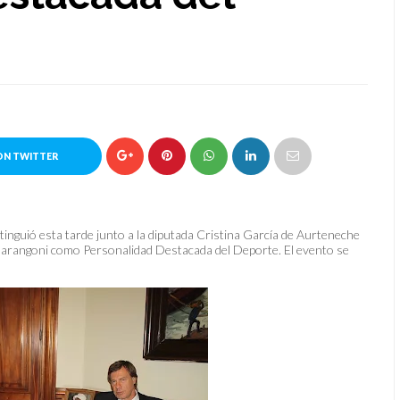
ON TWITTER
istinguió esta tarde junto a la diputada Cristina García de Aurteneche
 Marangoni como Personalidad Destacada del Deporte. El evento se