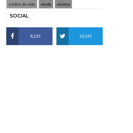
estilos de vida
moda
música
SOCIAL
8,235
10,591