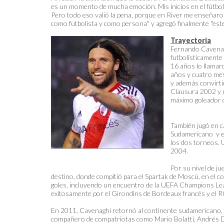
es un momento de mucha emoción. Mis inicios en el fútbol f
Pero todo eso valió la pena, porque en River me enseñaron 
como futbolista y como persona" y agregó finalmente "este
Trayectoria
Fernando Cavenagh
futbolísticamente 
16 años lo llamar
años y cuatro mes
y además convirti
Clausura 2002 y u
máximo goleador 
También jugó en c
Sudamericano y e
los dos torneos. 
2004.
Por su nivel de ju
destino, donde compitió para el Spartak de Moscú, en el
goles, incluyendo un encuentro de la UEFA Champions Le
exitosamente por el Girondins de Bordeaux francés y el 
En 2011, Cavenaghi retornó al continente sudamericano, 
compañero de compatriotas como Mario Bolatti, Andrés D