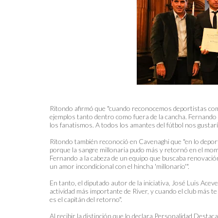
Ritondo afirmó que "cuando reconocemos deportistas co
ejemplos tanto dentro como fuera de la cancha. Fernando 
los fanatismos. A todos los amantes del fútbol nos gustar
Ritondo también reconoció en Cavenaghi que "en lo deporti
porque la sangre millonaria pudo más y retornó en el momen
Fernando a la cabeza de un equipo que buscaba renovación,
un amor incondicional con el hincha 'millonario'".
En tanto, el diputado autor de la iniciativa, José Luis Ace
actividad más importante de River, y cuando el club más 
es el capitán del retorno".
Al recibir la distinción que lo declara Personalidad Dest