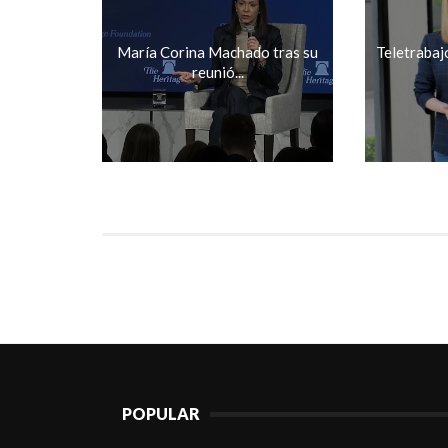
María Corina Machado tras su
Teletrabajo
reunió...
POPULAR