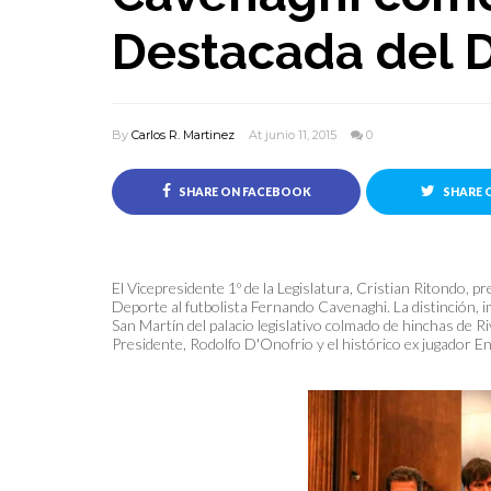
Destacada del 
By
Carlos R. Martinez
At junio 11, 2015
0
SHARE ON FACEBOOK
SHARE 
El Vicepresidente 1º de la Legislatura, Cristian Ritondo, 
Deporte al futbolista Fernando Cavenaghi. La distinción, 
San Martín del palacio legislativo colmado de hinchas de Riv
Presidente, Rodolfo D'Onofrio y el histórico ex jugador En