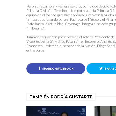
Pero su retorno a River era seguro, por lo que decidió volv
Primera División. Terminó la temporada de la Primera B Na
equipo en el torneo que River obtuvo, junto con la vuelta 
temporadas jugando para el Pachuca de México y el Villarre
Plate hasta la actualidad. Cavenaghi integra el selecto gr
"millonario".
También estuvieron presentes en el acto el Presidente de Ri
Vicepresidente 2º, Matías Patanian, el Tesorero, Andrés Bal
Francescoli. Además, el senador de la Nación, Diego Santilli,
entre otros.
SHARE ON FACEBOOK
SHARE 
TAMBIÉN PODRÍA GUSTARTE