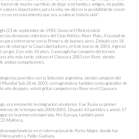
ueron de mucho sacrificio, de dejar a mi familia y amigos, mi pueblo.
valores importantes para la vida, me dieron la posibilidad de crecer
 es un reconocimiento que voy a valorar toda la vida".
i (21 de septiembre de 1983, General O'Brien) inició
en las divisiones inferiores del Club Atlético River Plate. A la edad de
on para entrenarse con la Primera. de buenos aires. Debutó con 18
es de edad por la Copa Libertadores, el 6 de marzo de 2001, ingresó
ó un gol. Con sólo 18 años, Cavenaghi fue campeón del torneo
na año más tarde, obtuvo el Clausura 2003 con River, siendo
de ambas competiciones.
ategorías juveniles con la Selección argentina, siendo campeón del
l Mundial Sub-20 de 2003, consagrándose también como goleador de
Un año después, volvió gritar campeón con River en el Clausura
ego, era inminente la emigración al exterior. Fue Rusia su primer
 comienzo de la temporada 2004/2005. Disputó 63 partidos y anotó 17
ague en la primera temporada. Por Europa, también pasó
RCD Mallorca.
desempeñándose en el Internacional de Porto Alegre, donde fue
'Alessandro y Pablo Guiñazu.