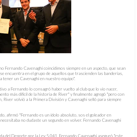
mo Fernando Cavenaghi coincidimos siempre en un aspecto, que sean
se encuentra en el grupo de aquellos que trascienden las banderías,
ía tener un Cavenaghi en nuestro equipo".
vo a Fernando lo consagró haber vuelto al club que lo vio nacer,
to más difícil de la historia de River" y finalmente agregó "pero con
 River volvió a la Primera División y Cavenaghi selló para siempre
vedo, afirmó "Fernando es un ídolo absoluto, sos el goleador en
te necesitaba no dudaste un segundo en volver. Fernando Cavenaghi
acada del Deporte por la Ley 5.041, Fernando Cavenaghi aseguró "este