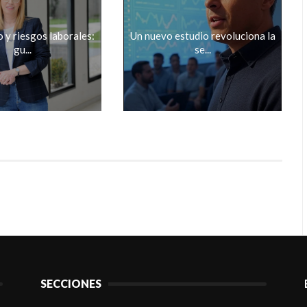
 y riesgos laborales:
Un nuevo estudio revoluciona la
gu...
se...
SECCIONES