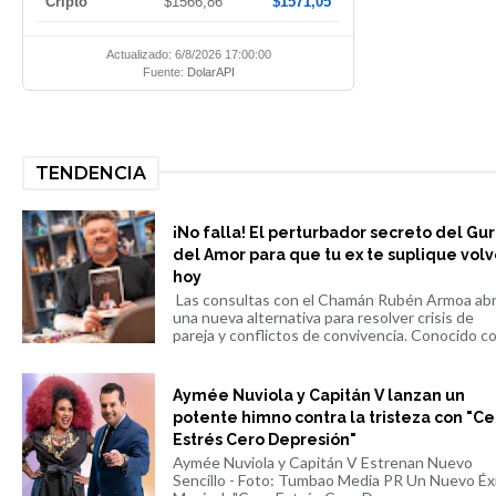
Cripto
$1566,86
$1571,05
Actualizado: 6/8/2026 17:00:00
Fuente:
DolarAPI
TENDENCIA
¡No falla! El perturbador secreto del Gu
del Amor para que tu ex te suplique volv
hoy
Las consultas con el Chamán Rubén Armoa ab
una nueva alternativa para resolver crisis de
pareja y conflictos de convivencia. Conocido co.
Aymée Nuviola y Capitán V lanzan un
potente himno contra la tristeza con "Ce
Estrés Cero Depresión"
Aymée Nuviola y Capitán V Estrenan Nuevo
Sencillo - Foto: Tumbao Media PR Un Nuevo Éx