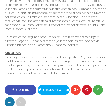
“La Pasto Verde nos otorgó mucho más que una referencia histórica.
Tomamos lo investigado en las bibliografías -contradictorias y confusas-
lo manipulamos para construir nuestro entramado. Montar a la vista de
público un lenguaje gauchesco, evidente y artificial nos permitió ubicar a
personajes en un límite difuso entre lo real y lo falso. La obra está
atravesada por una atmósfera quijotesca; en nuestra lectura, parcial y
caprichosa, La Pasto Verde se vuelve el centro del artificio”, apunta Fabri
Rotella sobre la puesta.
La Pasto Verde, segunda producción de Rotella como dramaturgo y
director luego de “Canario campeón”, cuenta con las actuaciones de
Cristina Blanco, Sofía Camerano y Leandro Morcillo.
SINOPSIS
Dos mujeres viven en un extraño mundo campestre. Reglas, convencio
y artificios sostienen la rutina. Un rancho alejado en el mapa borroso d
una Pampa mítica, en época de indios, gauchos y fortines. La llegada de 
hombre contemporáneo altera la trama. Pero el juego no se detiene, se
transforma hasta llegar al límite de lo permitido.
SHARE ON
SHARE ON TWITTER
FACEBOOK