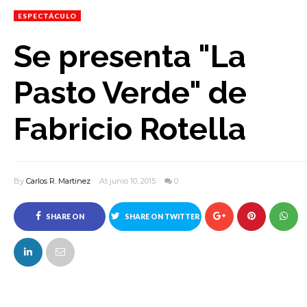
ESPECTÁCULO
Se presenta "La
Pasto Verde" de
Fabricio Rotella
By
Carlos R. Martinez
At junio 10, 2015
0
SHARE ON
SHARE ON TWITTER
FACEBOOK