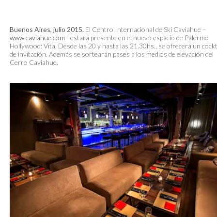
Buenos Aires, julio 2015.
El Centro Internacional de Ski Caviahue –
www.caviahue.com
- estará presente en el nuevo espacio de Palermo
Hollywood: Vita. Desde las 20 y hasta las 21.30hs., se ofrecerá un cockt
de invitación. Además se sortearán pases a los medios de elevación del
Cerro Caviahue.