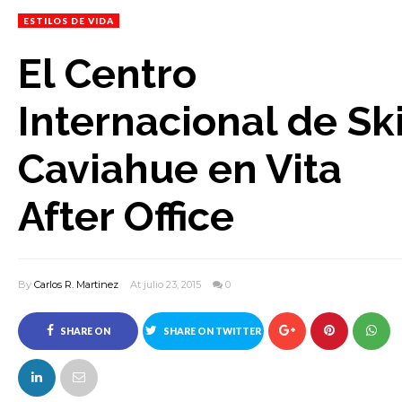
ESTILOS DE VIDA
El Centro
Internacional de Sk
Caviahue en Vita
After Office
By
Carlos R. Martinez
At julio 23, 2015
0
SHARE ON
SHARE ON TWITTER
FACEBOOK