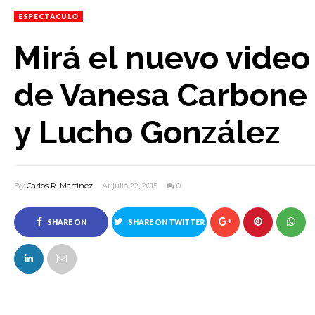
ESPECTÁCULO
Mirá el nuevo video
de Vanesa Carbone
y Lucho González
By
Carlos R. Martinez
At julio 22, 2015
0
SHARE ON
SHARE ON TWITTER
FACEBOOK