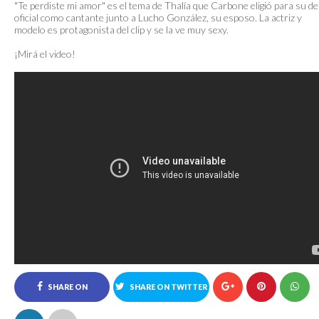
"Te perdiste mi amor" es el tema de Thalía que Carbone eligió para su d
oficial como cantante junto a Lucho González, su esposo. La actriz y
modelo es protagonista del clip y se la ve muy sexy.
¡Mirá el video!
SHARE ON
SHARE ON TWITTER
FACEBOOK