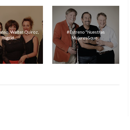
nso, Walter Quiroz,
#Estreno "Nuestras
Ingrid...
Mujeres&quo...