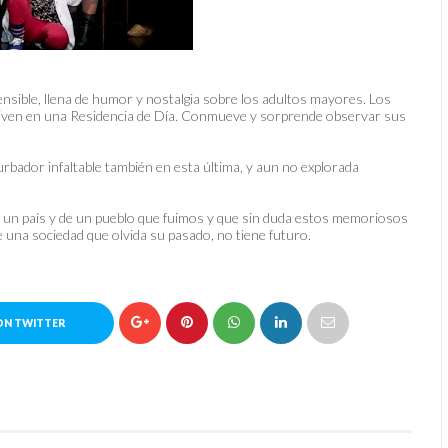
nsible, llena de humor y nostalgia sobre los adultos mayores. Los
viven en una Residencia de Día. Conmueve y sorprende observar sus
urbador infaltable también en esta última, y aun no explorada
 un país y de un pueblo que fuimos y que sin duda estos memoriosos
e una sociedad que olvida su pasado, no tiene futuro.
ON TWITTER