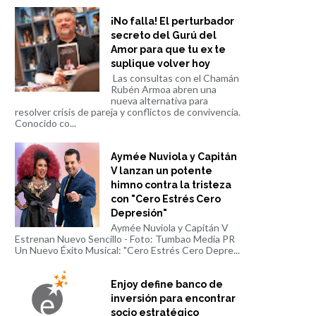
¡No falla! El perturbador
secreto del Gurú del
Amor para que tu ex te
suplique volver hoy
Las consultas con el Chamán
Rubén Armoa abren una
nueva alternativa para
resolver crisis de pareja y conflictos de convivencia.
Conocido co...
Aymée Nuviola y Capitán
V lanzan un potente
himno contra la tristeza
con "Cero Estrés Cero
Depresión"
Aymée Nuviola y Capitán V
Estrenan Nuevo Sencillo - Foto: Tumbao Media PR
Un Nuevo Éxito Musical: "Cero Estrés Cero Depre...
Enjoy define banco de
inversión para encontrar
socio estratégico