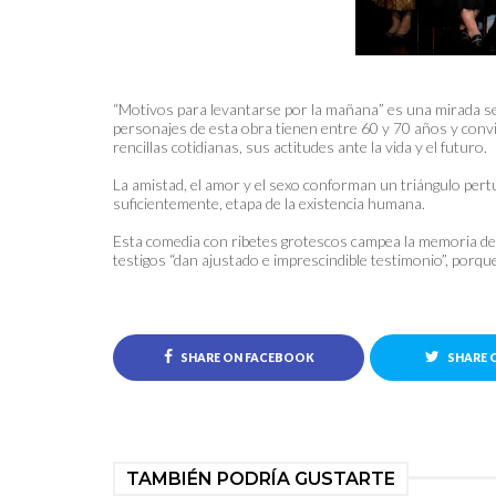
“Motivos para levantarse por la mañana” es una mirada se
personajes de esta obra tienen entre 60 y 70 años y con
rencillas cotidianas, sus actitudes ante la vida y el futuro.
La amistad, el amor y el sexo conforman un triángulo pert
suficientemente, etapa de la existencia humana.
Esta comedia con ribetes grotescos campea la memoria de
testigos “dan ajustado e imprescindible testimonio”, porqu
SHARE ON FACEBOOK
SHARE 
TAMBIÉN PODRÍA GUSTARTE