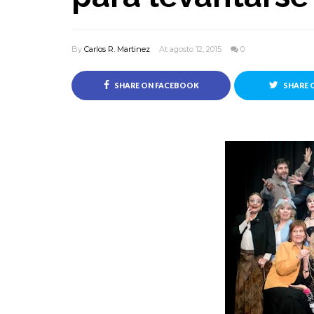
By
Carlos R. Martinez
At agosto 12, 2015
0
SHARE ON FACEBOOK
SHARE 