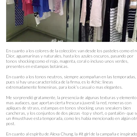
En cuanto a los colores de la colección: van desde los pasteles como el 
Dior, aguamarinas y naturales, hasta los azules oscuros, pasando por
tonos shocking como el rojo, magenta, coral o incluso unos verdes,
presentes en estampas botánicas.
En cuanto a los tonos neutros, siempre acompañan en las temporadas,
pues si hay una característica de la firma, es lo #chic: lineas
extremadamente femeninas, para look’s casual o mas elegantes.
Me sorprendió gratamente, la presencia de algunas texturas y elemento
mas audaces, que aportan cierta frescura juvenil: la red, remeras con
apliques de strass, estampas en tonos shocking, unas sneakers bien
cancheras, y los conjuntos de dos piezas -top y short, o pantalón- que 
un #musthave esta temporada, como les habia mencionado en algún ot
post.
En cuanto al espíritu de Alexa Chung, la #it girl de la campaña e inspirad