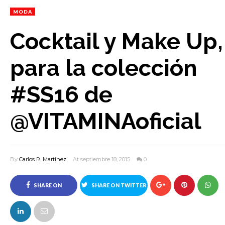
MODA
Cocktail y Make Up,
para la colección
#SS16 de
@VITAMINAoficial
By
Carlos R. Martinez
At septiembre 18, 2015
0
SHARE ON
SHARE ON TWITTER
FACEBOOK