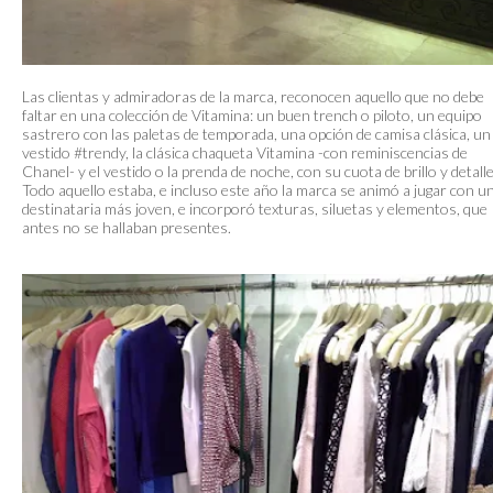
Las clientas y admiradoras de la marca, reconocen aquello que no debe
faltar en una colección de Vitamina: un buen trench o piloto, un equipo
sastrero con las paletas de temporada, una opción de camisa clásica, un
vestido #trendy, la clásica chaqueta Vitamina -con reminiscencias de
Chanel- y el vestido o la prenda de noche, con su cuota de brillo y detalle
Todo aquello estaba, e incluso este año la marca se animó a jugar con u
destinataria más joven, e incorporó texturas, siluetas y elementos, que
antes no se hallaban presentes.