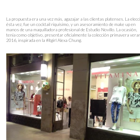
La propuesta era una vez más, agazajar a las clientas platenses. La elecc
ésta vez, fue un cocktail riquísimo, y un asesoramiento de make up en
manos de una maquilladora profesional de Estudio Novillo. La ocasión,
tenia como objetivo, presentar oficialmente la colección primavera vera
2016, inspirada en la #itgirl Alexa Chung.