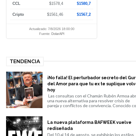
CCL
$1578,4
$1580,7
Cripto
$1561,46
$1567,2
Actualizado: 7/8/2026 18:00:00
Fuente:
DolarAPI
TENDENCIA
¡No falla! El perturbador secreto del Gu
del Amor para que tu ex te suplique volv
hoy
Las consultas con el Chamán Rubén Armoa ab
una nueva alternativa para resolver crisis de
pareja y conflictos de convivencia. Conocido co.
La nueva plataforma BAFWEEK vuelve
rediseñada
Del 10 al 14 de agosto, se exhibirán los estilos