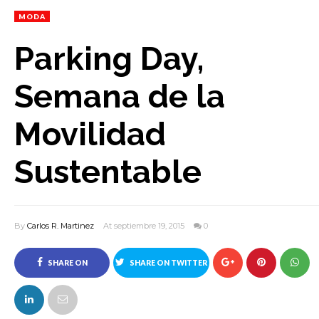
MODA
Parking Day,
Semana de la
Movilidad
Sustentable
By
Carlos R. Martinez
At septiembre 19, 2015
0
SHARE ON
SHARE ON TWITTER
FACEBOOK