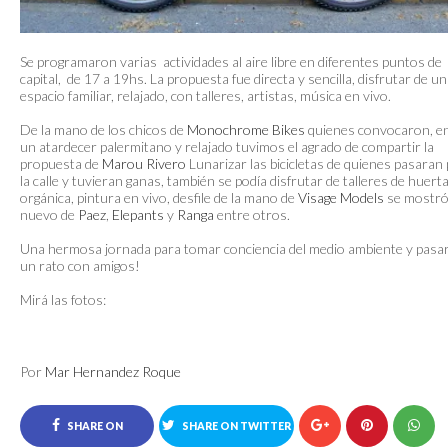
Se programaron varias actividades al aire libre en diferentes puntos de
capital, de 17 a 19hs. La propuesta fue directa y sencilla, disfrutar de un
espacio familiar, relajado, con talleres, artistas, música en vivo.
De la mano de los chicos de
Monochrome Bikes
quienes convocaron, e
un atardecer palermitano y relajado tuvimos el agrado de compartir la
propuesta de
Marou Rivero
Lunarizar las bicicletas de quienes pasaran
la calle y tuvieran ganas, también se podía disfrutar de talleres de huert
orgánica, pintura en vivo, desfile de la mano de
Visage Models
se mostró
nuevo de
Paez
,
Elepants
y
Ranga
entre otros.
Una hermosa jornada para tomar conciencia del medio ambiente y pasa
un rato con amigos!
Mirá las fotos:
Por
Mar Hernandez Roque
SHARE ON
SHARE ON TWITTER