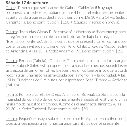
Sábado 17 de octubre
Taller
: "El verbo que será carne" de Gabriel Calderón (Uruguay). La
propuesta consiste en estudiar durante 4 horas el enfoque que recibe
aquella palabra que está destinada a ser carne. De 10Hs. a 14Hs. Sede: 
Carpintería. Bono contribución: $150. (Requiere inscripción previa).
Teatro
: "Menudas Obras I" Se convocó a diversos artistas emergentes
la región, para crear una obra de corta duración bajo la consigna:
“Borrando fronteras”. Serán 5 obras que se presentarán en continuado
Los artistas invitados provienen de: Perú, Chile, Uruguay, México, Bolivi
de Argentina. A las 15Hs. Sede: Andamio ´90. Bono contribución: $80.
Teatro
: Perdido (Fábula) - Gabinete, Teatro para un espectador a cargo 
Felipe Rubio (Chile). Esta propuesta está basada en hechos sucedidos e
una época de terror en Chile, la escena es un collage onírico que trata d
reconstruir una historia atravesada por la memoria y la identidad. A las
19Hs. Funciones de 5 minutos por espectador. Sede: Timbre 4. Activida
gratuita.
Teatro
: Romeo y Julieta de Diego Aramburo (Bolivia). La obra trabaja la
intimidad del conflicto de los jóvenes amantes, desde el relativismo y ha
nihilismo de nuestros tiempos. ¿Cómo es el amor actualmente? A las
20.30Hs. Sede: Timbre4. Bono contribución: $80.
Teatro
: Pequeño ensayo sobre la soledad de Muégano Teatro (Ecuador)
Dos actrices juegan a ser unas tarugas tarántulas que se presienten