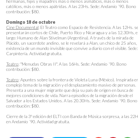
hermanas, hijxs y mapadres más o menos asmáticxs, más o menos
católicxs, más o menos apátridas. A las 23Hs. Sede: Andamio ´90. Bono
contribución: $80.
Domingo 18 de octubre
Cine Documental
: El Teatro como Espacio de Resistencia. A las 12Hs. s
presentarán cortos de Chile, Puerto Rico y Nicaragua y a las 12.30Hs, e
largo: Humano de Alan Stivelman (Argentina). A través de la mirada de
Plácido, un sacerdote andino, se le revelará a Alan, un chico de 25 años, 
existencia de un mundo invisible que convive a diario con el visible. Sede:
Carpintería. Actividad gratuita.
Teatro
: "Menudas Obras II". A las 16Hs. Sede: Andamio ´90. Bono
contribución: $80.
Teatro
: Apuntes sobre la frontera de Violeta Luna (México). Inspirada en
complejo tema de la migración y el desplazamiento masivo de personas.
Presenta a una mujer migrante que deja su país de origen en busca de
mejores condiciones de vida. Narra episodios de la migración desde el
Salvador a los Estados Unidos. A las 20.30Hs. Sede: Andamio ´90. Bono
contribución: $80.
Cierre de la 3º edición del ELTI con Banda de Música sorpresa, a las 22H
en Andamio ´90. Actividad gratuita.