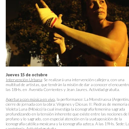
Jueves 15 de octubre
Intervención Urbana
: Se realizará una intervención callejera, con una
multitud de artistas, que tendrán la misión de dar a conocer el encuentr
las 18Hs. en Avenida Corrientes y Jean Jaures. Actividad gratuita.
Apertura con música en vivo
, la performance: La Monstruosa (Argentina
cierre de jornada con la obra: Vírgenes y Diosas II: Piedras de memoria 
Violeta Luna (México) la cual investiga la iconografía femenina sagrada
profundizando en la tensión inherente que existe entre las nociones de 
profano y lo sagrado, con especial atención en la yuxtaposición de la
iconografía católica mexicana y la iconografía azteca. A las 19Hs. Sede: L
carpintería. Actividad gratuita.