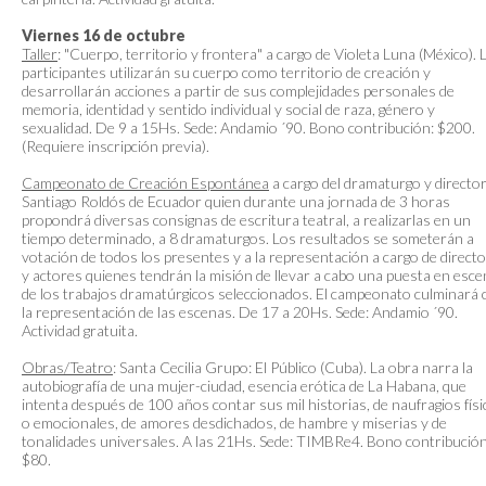
Viernes 16 de octubre
Taller
: "Cuerpo, territorio y frontera" a cargo de Violeta Luna (México). 
participantes utilizarán su cuerpo como territorio de creación y
desarrollarán acciones a partir de sus complejidades personales de
memoria, identidad y sentido individual y social de raza, género y
sexualidad. De 9 a 15Hs. Sede: Andamio ´90. Bono contribución: $200.
(Requiere inscripción previa).
Campeonato de Creación Espontánea
a cargo del dramaturgo y directo
Santiago Roldós de Ecuador quien durante una jornada de 3 horas
propondrá diversas consignas de escritura teatral, a realizarlas en un
tiempo determinado, a 8 dramaturgos. Los resultados se someterán a
votación de todos los presentes y a la representación a cargo de direct
y actores quienes tendrán la misión de llevar a cabo una puesta en esce
de los trabajos dramatúrgicos seleccionados. El campeonato culminará 
la representación de las escenas. De 17 a 20Hs. Sede: Andamio ´90.
Actividad gratuita.
Obras/Teatro
: Santa Cecilia Grupo: El Público (Cuba). La obra narra la
autobiografía de una mujer-ciudad, esencia erótica de La Habana, que
intenta después de 100 años contar sus mil historias, de naufragios fís
o emocionales, de amores desdichados, de hambre y miserias y de
tonalidades universales. A las 21Hs. Sede: TIMBRe4. Bono contribución
$80.