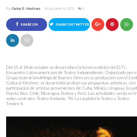
By
Carlos R. Martinez
At octubre 14, 2015
0
SHARE ON
SHARE ON TWITTER
FACEBOOK
Del 15 al 18 de octubre se desarrollará la tercera edición del ELTI:
Encuentro Latinoamericano de Teatro Independiente. Organizado por e
Grupo teatral UmaMinga de Buenos Aires en co-producción con el Cen
Cultural Kirchner, se desarrollarán diversas propuestas artísticas con 
participación de artistas provenientes de: Cuba, México, Uruguay, Ecuad
Puerto Rico, Chile, Nicaragua, Bolivia y Perú. Las actividades serán en t
sedes centrales: Teatro Andamio ´90, La carpintería Teatro y Teatro
Timbre 4.