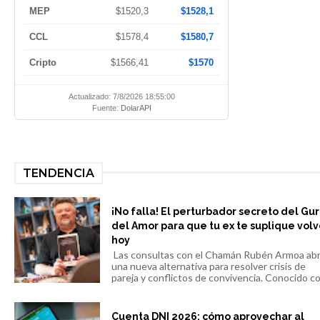
MEP
$1520,3
$1528,1
CCL
$1578,4
$1580,7
Cripto
$1566,41
$1570
Actualizado: 7/8/2026 18:55:00
Fuente:
DolarAPI
TENDENCIA
¡No falla! El perturbador secreto del Gu
del Amor para que tu ex te suplique volv
hoy
Las consultas con el Chamán Rubén Armoa ab
una nueva alternativa para resolver crisis de
pareja y conflictos de convivencia. Conocido co.
Cuenta DNI 2026: cómo aprovechar al