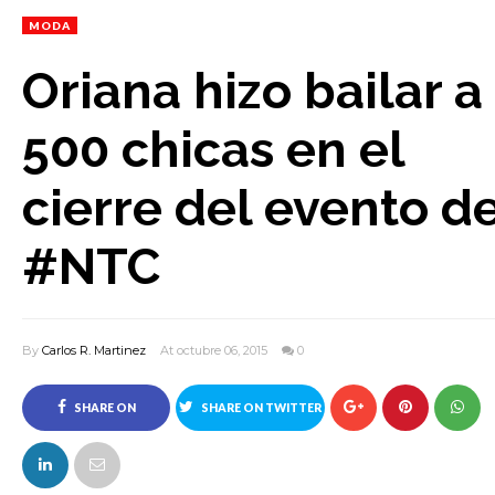
MODA
Oriana hizo bailar a
500 chicas en el
cierre del evento d
#NTC
By
Carlos R. Martinez
At octubre 06, 2015
0
SHARE ON
SHARE ON TWITTER
FACEBOOK