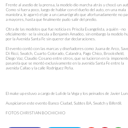
Frente al asedio de la prensa, la modelo dio marcha atrás y chocó un au
Como si fuera poco, luego de hablar con el dueño del auto, en una mala
maniobra, le agarró el pie a un camarógrafo que afortunadamente no p
a mayores, hasta que finalmente pudo salir del predio.
Otra de las modelos que fue noticia es Priscila Evangelista, a quién –no
oficialmente- se la vincula a Benjamín Amadeo, sin embargo la modelo h
por la Avenida Santa Fe sin querer dar declaraciones.
El evento contó con las marcas y diseñadores como Juana de Arco, Sav
Di Ricci, Swatch, Cuarto Colorado, Calandra, Pago Chico, Brooksfield,
Diego Vaz, Claudio Cosano entre otros, que se lucieron en la imponent
pasarela que se montó exclusivamente en la avenida Santa Fe entre la
avenida Callao y la calle Rodríguez Peña.
El make up estuvo a cargo de Luli de la Vega y los peinados de Javier Lun
Auspiciaron este evento Banco Ciudad, Subtes BA, Swatch y Biferdil.
​FOTOS CHRISTIAN BOCHICHIO​