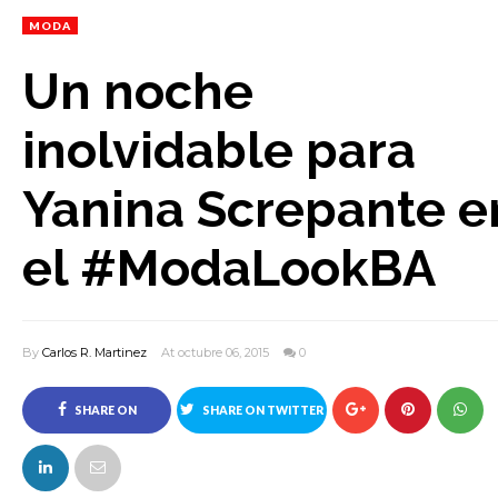
MODA
Un noche
inolvidable para
Yanina Screpante e
el #ModaLookBA
By
Carlos R. Martinez
At octubre 06, 2015
0
SHARE ON
SHARE ON TWITTER
FACEBOOK