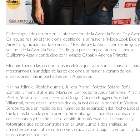
El domingo 4 de octubre en la intersección de la Avenida Santa Fe y Ave
Callao, se realizó el tradicional desfile de la primavera “Moda Look Bue
Aires”, organizado por la Comuna 2 Recoleta y la Asociación de amigos y
vecinos de la Avenida Santa Fe, dirigido por el empresario de la moda,
Guillermo Azar y conducido por Horacio Cabak y Andrea Frigerio.
Muchas fueron las reconocidas modelos que subieron a la pasarela par
mostrarnos un anticipo de las colecciones primavera verano de los
diseñadores más importantes de la Argentina.
Karina Jelinek, Nicole Neuman, Julieta Prandi, Soledad Solaro, Sofia
Zámolo, Jimena Butilengo, Maria del Cerro, Sofia Jujuy Gimenez, Priscil
Prette, Yesica Toscanini, Hernán Drago, Candela Ruggeri, Soledad
Villarreal, entre otras, pero sin dudas, la noticia de la noche fue Yanina
Screpante que en medio de los rumores de separación del Pocho Lavezzi
fue la más buscada por la prensa. Sin embargo, la modelo no quiso dar
declaraciones y tras finalizar el desfile, intentó evadir a las cámaras y
fotógrafos que se encontraban en el lugar. Junto a dos amigas, se
atrincheró en su auto y cuando se vio acorralada, bajó la ventanilla y di
muy pocas respuestas.