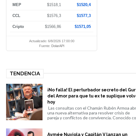
MEP
$1518,1
$1520,4
CCL
$1576,3
$1577,3
Cripto
$1566,86
$1571,05
Actualizado: 6/8/2026 17:00:00
Fuente:
DolarAPI
TENDENCIA
¡No falla! El perturbador secreto del Gu
del Amor para que tu ex te suplique volv
hoy
Las consultas con el Chamán Rubén Armoa ab
una nueva alternativa para resolver crisis de
pareja y conflictos de convivencia. Conocido co.
Aymée Nuviola y Capitán V lanzan un