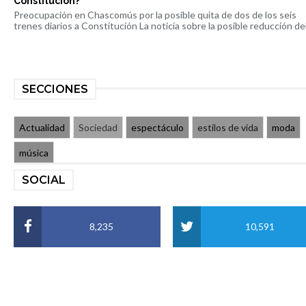
Constitución?
Preocupación en Chascomús por la posible quita de dos de los seis
trenes diarios a Constitución La noticia sobre la posible reducción del 
SECCIONES
Actualidad
Sociedad
espectáculo
estilos de vida
moda
música
SOCIAL
8,235
10,591