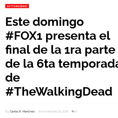
ACTUALIDAD
Este domingo
#FOX1 presenta el
final de la 1ra parte
de la 6ta temporad
de
#TheWalkingDead
By
Carlos R. Martinez
At noviembre 25, 2015
0