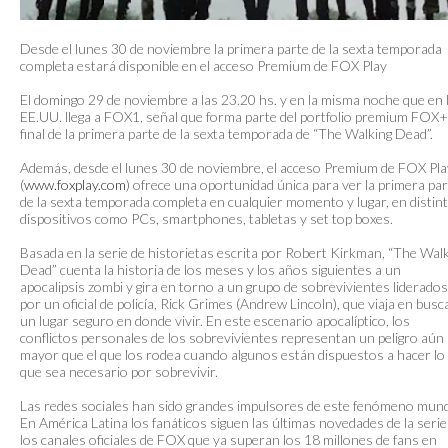
Desde el lunes 30 de noviembre la primera parte de la sexta temporada
completa estará disponible en el acceso Premium de FOX Play
El domingo 29 de noviembre a las 23.20 hs. y en la misma noche que en 
EE.UU. llega a FOX1, señal que forma parte del portfolio premium FOX+,
final de la primera parte de la sexta temporada de “The Walking Dead”.
Además, desde el lunes 30 de noviembre, el acceso Premium de FOX Pla
(
www.foxplay.com
) ofrece una oportunidad única para ver la primera pa
de la sexta temporada completa en cualquier momento y lugar, en distin
dispositivos como PCs, smartphones, tabletas y set top boxes.
Basada en la serie de historietas escrita por Robert Kirkman, “The Wal
Dead” cuenta la historia de los meses y los años siguientes a un
apocalipsis zombi y gira en torno a un grupo de sobrevivientes liderados
por un oficial de policía, Rick Grimes (Andrew Lincoln), que viaja en busc
un lugar seguro en donde vivir. En este escenario apocalíptico, los
conflictos personales de los sobrevivientes representan un peligro aún
mayor que el que los rodea cuando algunos están dispuestos a hacer lo
que sea necesario por sobrevivir.
Las redes sociales han sido grandes impulsores de este fenómeno mund
En América Latina los fanáticos siguen las últimas novedades de la serie
los canales oficiales de FOX que ya superan los 18 millones de fans en