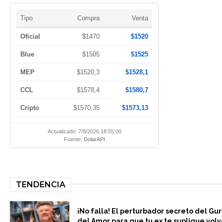
Tipo
Compra
Venta
Oficial
$1470
$1520
Blue
$1505
$1525
MEP
$1520,3
$1528,1
CCL
$1578,4
$1580,7
Cripto
$1570,35
$1573,13
Actualizado: 7/8/2026 18:55:00
Fuente:
DolarAPI
TENDENCIA
¡No falla! El perturbador secreto del Gu
del Amor para que tu ex te suplique volv