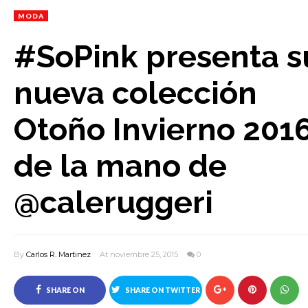
MODA
#SoPink presenta s
nueva colección
Otoño Invierno 201
de la mano de
@caleruggeri
By
Carlos R. Martinez
At noviembre 25, 2015
0
SHARE ON
SHARE ON TWITTER