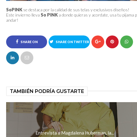
SoPINK
se destaca por la calidad de sus telas y exclusivos diseños!
Este invierno lleva
So PINK
a donde quieras y acordate, usa tu pijama 
andar!
SHARE ON
SHARE ON TWITTER
FACEBOOK
TAMBIÉN PODRÍA GUSTARTE
Entrevista a Magdalena Huberman, la...