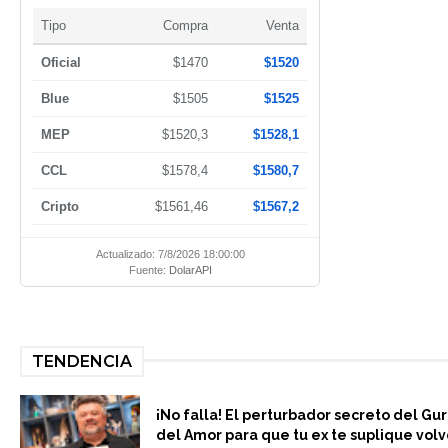
Tipo
Compra
Venta
Oficial
$1470
$1520
Blue
$1505
$1525
MEP
$1520,3
$1528,1
CCL
$1578,4
$1580,7
Cripto
$1561,46
$1567,2
Actualizado: 7/8/2026 18:00:00
Fuente:
DolarAPI
TENDENCIA
¡No falla! El perturbador secreto del Gu
del Amor para que tu ex te suplique volv