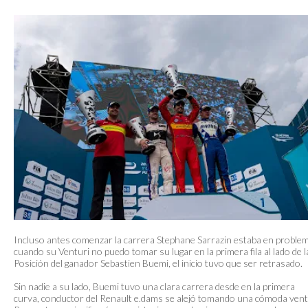
Incluso antes comenzar la carrera Stephane Sarrazin estaba en proble
cuando su Venturi no puedo tomar su lugar en la primera fila al lado de l
Posición del ganador Sebastien Buemi, el inicio tuvo que ser retrasado.
Sin nadie a su lado, Buemi tuvo una clara carrera desde en la primera
curva, conductor del Renault e.dams se alejó tomando una cómoda vent