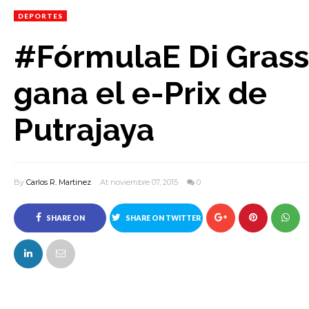
DEPORTES
#FórmulaE Di Grass
gana el e-Prix de
Putrajaya
By
Carlos R. Martinez
At noviembre 07, 2015
0
SHARE ON
SHARE ON TWITTER
FACEBOOK