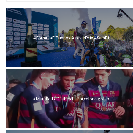
#FórmulaE Buenos Aires ePrix #SamBi...
#MundialDeClubes El Barcelona goleó...