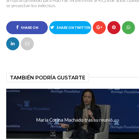
arroja un promedio para Macri de 54,8% frente al 45,2% de Scioli, cuand
se proyectan los indecisos.
SHARE ON
SHARE ON TWITTER
FACEBOOK
TAMBIÉN PODRÍA GUSTARTE
María Corina Machado tras su reunió...