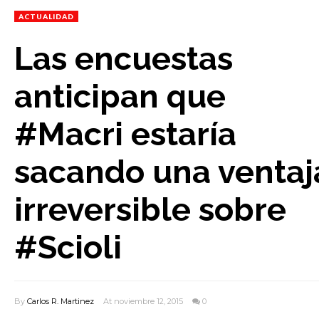
ACTUALIDAD
Las encuestas
anticipan que
#Macri estaría
sacando una ventaj
irreversible sobre
#Scioli
By
Carlos R. Martinez
At noviembre 12, 2015
0