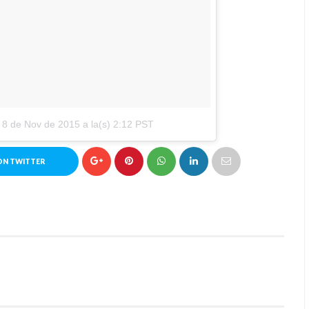
l
8 de Nov de 2015 a la(s) 2:12 PST
ON TWITTER