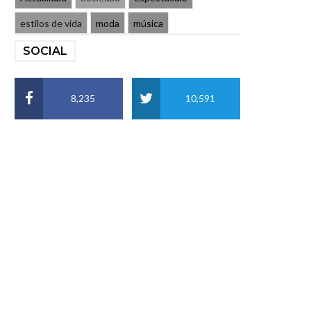
estilos de vida
moda
música
SOCIAL
8,235
10,591