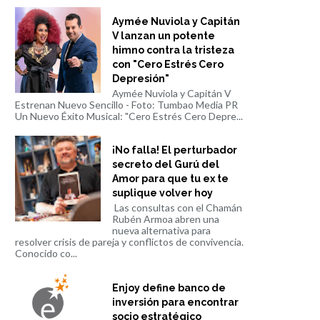
Aymée Nuviola y Capitán
V lanzan un potente
himno contra la tristeza
con "Cero Estrés Cero
Depresión"
Aymée Nuviola y Capitán V
Estrenan Nuevo Sencillo - Foto: Tumbao Media PR
Un Nuevo Éxito Musical: "Cero Estrés Cero Depre...
¡No falla! El perturbador
secreto del Gurú del
Amor para que tu ex te
suplique volver hoy
Las consultas con el Chamán
Rubén Armoa abren una
nueva alternativa para
resolver crisis de pareja y conflictos de convivencia.
Conocido co...
Enjoy define banco de
inversión para encontrar
socio estratégico