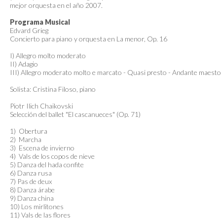
mejor orquesta en el año 2007.
Programa Musical
Edvard Grieg
Concierto para piano y orquesta en La menor, Op. 16
I) Allegro molto moderato
II) Adagio
III) Allegro moderato molto e marcato - Quasi presto - Andante maest
Solista: Cristina Filoso, piano
Piotr Ilich Chaikovski
Selección del ballet "El cascanueces" (Op. 71)
1) Obertura
2) Marcha
3) Escena de invierno
4) Vals de los copos de nieve
5) Danza del hada confite
6) Danza rusa
7) Pas de deux
8) Danza árabe
9) Danza china
10) Los mirlitones
11) Vals de las flores