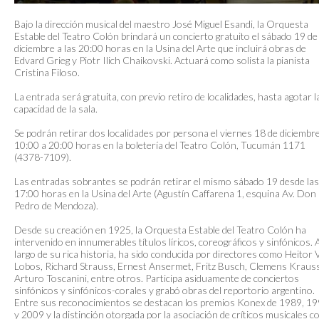
Bajo la dirección musical del maestro José Miguel Esandi, la Orquesta
Estable del Teatro Colón brindará un concierto gratuito el sábado 19 de
diciembre a las 20:00 horas en la Usina del Arte que incluirá obras de
Edvard Grieg y Piotr Ilich Chaikovski. Actuará como solista la pianista
Cristina Filoso.
La entrada será gratuita, con previo retiro de localidades, hasta agotar l
capacidad de la sala.
Se podrán retirar dos localidades por persona el viernes 18 de diciembr
10:00 a 20:00 horas en la boletería del Teatro Colón, Tucumán 1171
(4378-7109).
Las entradas sobrantes se podrán retirar el mismo sábado 19 desde las
17:00 horas en la Usina del Arte (Agustín Caffarena 1, esquina Av. Don
Pedro de Mendoza).
Desde su creación en 1925, la Orquesta Estable del Teatro Colón ha
intervenido en innumerables títulos líricos, coreográficos y sinfónicos. A
largo de su rica historia, ha sido conducida por directores como Heitor V
Lobos, Richard Strauss, Ernest Ansermet, Fritz Busch, Clemens Kraus
Arturo Toscanini, entre otros. Participa asiduamente de conciertos
sinfónicos y sinfónicos-corales y grabó obras del reportorio argentino.
Entre sus reconocimientos se destacan los premios Konex de 1989, 1
y 2009 y la distinción otorgada por la asociación de críticos musicales 