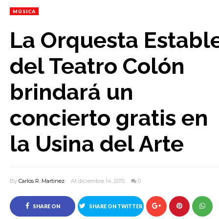
MÚSICA
La Orquesta Establ
del Teatro Colón
brindará un
concierto gratis en
la Usina del Arte
By
Carlos R. Martinez
At diciembre 14, 2015
0
SHARE ON
SHARE ON TWITTER