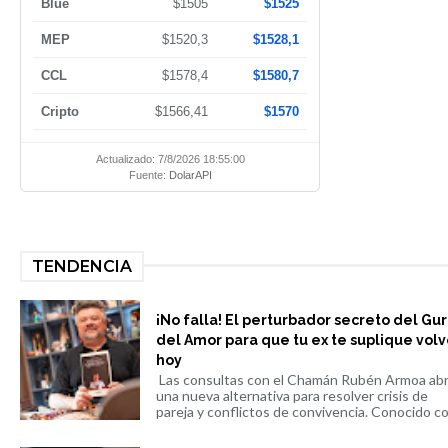
Blue
$1505
$1525
MEP
$1520,3
$1528,1
CCL
$1578,4
$1580,7
Cripto
$1566,41
$1570
Actualizado: 7/8/2026 18:55:00
Fuente:
DolarAPI
TENDENCIA
¡No falla! El perturbador secreto del Gu
del Amor para que tu ex te suplique volv
hoy
Las consultas con el Chamán Rubén Armoa ab
una nueva alternativa para resolver crisis de
pareja y conflictos de convivencia. Conocido co.