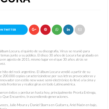
ON TWITTER
álbum Locura, el quinto de su discografía, Virus se reunió para
emas junto a su público. El disco 30 años de Locura fue grabado en
ra en agosto de 2015, mismo lugar en el que 30 años atrás se
vez.
le hito del rock argentino. El álbum Locura vendió a partir de su
e 200.000 copias caracterizándose por sus letras provocadoras y
nnovador con estilo new wave semi-electrónico lo llevó a la cima y
enda fronteras y realice giras en todo Latinoamérica.
ueron éxitos y perduran hasta hoy, principalmente Pronta Entrega,
Lo Que Encuentro, trascendiendo generaciones.
ces, Julio Moura y Daniel Sbarra en Guitarra, Ariel Naón en bajo,
tería.