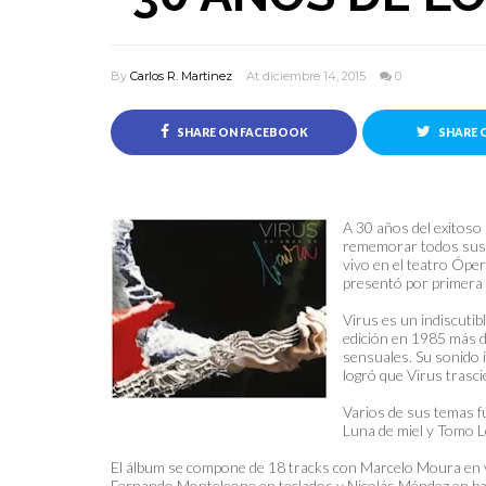
By
Carlos R. Martinez
At diciembre 14, 2015
0
SHARE ON FACEBOOK
SHARE 
A 30 años del exitoso 
rememorar todos sus t
vivo en el teatro Ópe
presentó por primera 
Virus es un indiscutib
edición en 1985 más d
sensuales. Su sonido i
logró que Virus trasci
Varios de sus temas f
Luna de miel y Tomo 
El álbum se compone de 18 tracks con Marcelo Moura en vo
Fernando Monteleone en teclados y Nicolás Méndez en ba