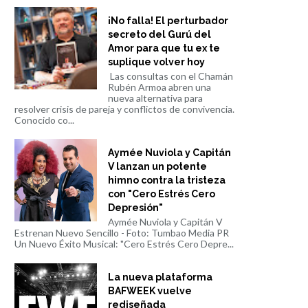
¡No falla! El perturbador
secreto del Gurú del
Amor para que tu ex te
suplique volver hoy
Las consultas con el Chamán
Rubén Armoa abren una
nueva alternativa para
resolver crisis de pareja y conflictos de convivencia.
Conocido co...
Aymée Nuviola y Capitán
V lanzan un potente
himno contra la tristeza
con "Cero Estrés Cero
Depresión"
Aymée Nuviola y Capitán V
Estrenan Nuevo Sencillo - Foto: Tumbao Media PR
Un Nuevo Éxito Musical: "Cero Estrés Cero Depre...
La nueva plataforma
BAFWEEK vuelve
rediseñada