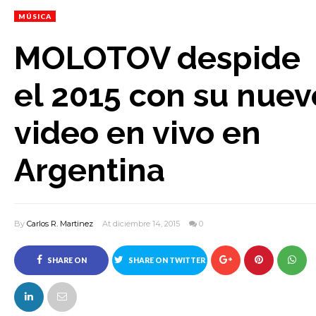
MÚSICA
MOLOTOV despide
el 2015 con su nuev
video en vivo en
Argentina
By
Carlos R. Martinez
At diciembre 14, 2015
0
SHARE ON
SHARE ON TWITTER
FACEBOOK