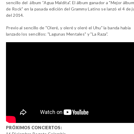
sencillo del álbum “Agua Maldita". El álbum ganador a "Mejor álbu
de Rock" en la pasada edición del Grammy Latino se lanzó el 4 de ju
del 2014.
Previo al sencillo de "Oleré, y oleré y oleré el Uhu" la banda había
lanzado los sencillos: "Lagunas Mentales" y "La Raza".
PRÓXIMOS CONCIERTOS:
16 Diciembre Bogota Colombia