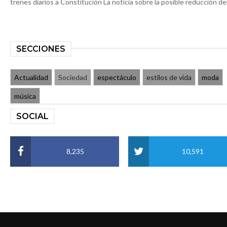
trenes diarios a Constitución La noticia sobre la posible reducción del 
SECCIONES
Actualidad
Sociedad
espectáculo
estilos de vida
moda
música
SOCIAL
8,235
10,591