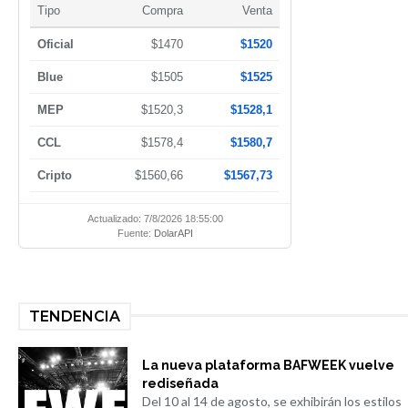
Tipo
Compra
Venta
Oficial
$1470
$1520
Blue
$1505
$1525
MEP
$1520,3
$1528,1
CCL
$1578,4
$1580,7
Cripto
$1560,66
$1567,73
Actualizado: 7/8/2026 18:55:00
Fuente:
DolarAPI
TENDENCIA
La nueva plataforma BAFWEEK vuelve
rediseñada
Del 10 al 14 de agosto, se exhibirán los estilos