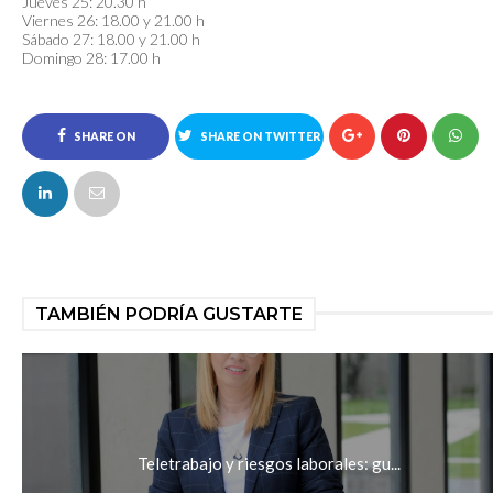
Jueves 25: 20.30 h
Viernes 26: 18.00 y 21.00 h
Sábado 27: 18.00 y 21.00 h
Domingo 28: 17.00 h
SHARE ON
SHARE ON TWITTER
FACEBOOK
TAMBIÉN PODRÍA GUSTARTE
Teletrabajo y riesgos laborales: gu...