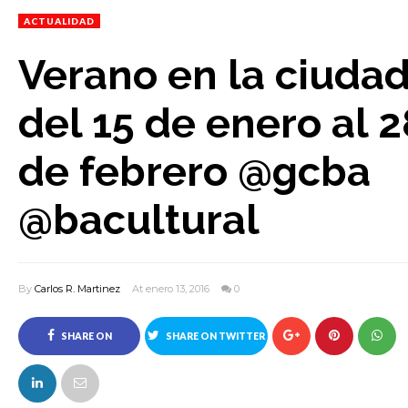
ACTUALIDAD
Verano en la ciuda
del 15 de enero al 2
de febrero @gcba
@bacultural
By
Carlos R. Martinez
At enero 13, 2016
0
SHARE ON
SHARE ON TWITTER
FACEBOOK