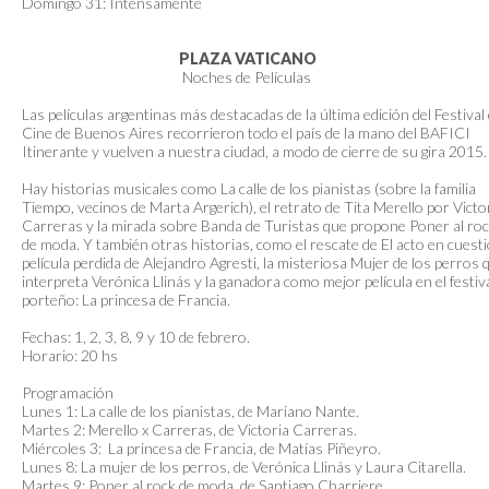
Domingo 31: Intensamente
PLAZA VATICANO
Noches de Películas
Las películas argentinas más destacadas de la última edición del Festival
Cine de Buenos Aires recorrieron todo el país de la mano del BAFICI
Itinerante y vuelven a nuestra ciudad, a modo de cierre de su gira 2015.
Hay historias musicales como La calle de los pianistas (sobre la familia
Tiempo, vecinos de Marta Argerich), el retrato de Tita Merello por Victo
Carreras y la mirada sobre Banda de Turistas que propone Poner al ro
de moda. Y también otras historias, como el rescate de El acto en cuesti
película perdida de Alejandro Agresti, la misteriosa Mujer de los perros 
interpreta Verónica Llinás y la ganadora como mejor película en el festiv
porteño: La princesa de Francia.
Fechas: 1, 2, 3, 8, 9 y 10 de febrero.
Horario: 20 hs
Programación
Lunes 1: La calle de los pianistas, de Mariano Nante.
Martes 2: Merello x Carreras, de Victoria Carreras.
Miércoles 3: La princesa de Francia, de Matías Piñeyro.
Lunes 8: La mujer de los perros, de Verónica Llinás y Laura Citarella.
Martes 9: Poner al rock de moda, de Santiago Charriere.