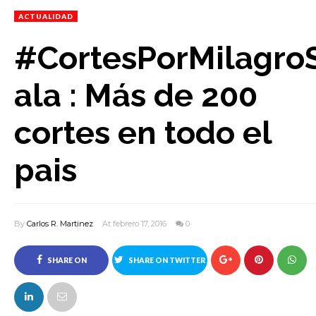
ACTUALIDAD
#CortesPorMilagro
ala : Más de 200
cortes en todo el
pais
By
Carlos R. Martinez
At febrero 17, 2016
0
SHARE ON
SHARE ON TWITTER
FACEBOOK