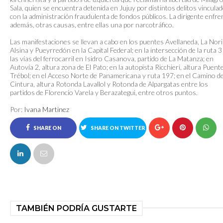
Sala, quien se encuentra detenida en Jujuy por distintos delitos vincula
con la administración fraudulenta de fondos públicos. La dirigente enfre
además, otras causas, entre ellas una por narcotráfico.
Las manifestaciones se llevan a cabo en los puentes Avellaneda, La Nori
Alsina y Pueyrredón en la Capital Federal; en la intersección de la ruta 3
las vías del ferrocarril en Isidro Casanova, partido de La Matanza; en
Autovía 2, altura zona de El Pato; en la autopista Ricchieri, altura Puente
Trébol; en el Acceso Norte de Panamericana y ruta 197; en el Camino d
Cintura, altura Rotonda Lavallol y Rotonda de Alpargatas entre los
partidos de Florencio Varela y Berazategui, entre otros puntos.
Por:
Ivana Martinez
SHARE ON
SHARE ON TWITTER
FACEBOOK
TAMBIÉN PODRÍA GUSTARTE